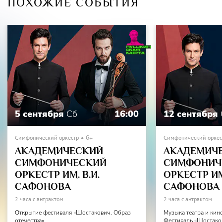
ПОХОЖИЕ СОБЫТИЯ
5 сентября
Сб
16:00
12 сентября
Симфонический оркестр
6+
Симфонический оркес
АКАДЕМИЧЕСКИЙ
АКАДЕМИЧ
СИМФОНИЧЕСКИЙ
СИМФОНИЧ
ОРКЕСТР ИМ. В.И.
ОРКЕСТР ИМ.
САФОНОВА
САФОНОВА
2 часа с антрактом
2 часа с антрактом
Открытие фестиваля «Шостакович. Образ
Музыка театра и кин
отечества»
Фестиваль «Шостаков