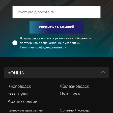
СЛЕДИТЬ ЗА АФИШЕЙ
Я
соглашаюсь
получать рекламные сообщения и
подтверждаю ознакомление с условиями
Политики Конфиденциальности
АФИША
Кисловодск
Железноводск
Ессентуки
Пятигорск
Архив событий
Камерные программы
Органный концерт