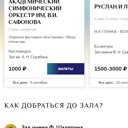
АКАДЕМИЧЕСКИЙ
Вторая дама –
Ксения Трофимова
РУСЛАН И 
СИМФОНИЧЕСКИЙ
ОРКЕСТР ИМ. В.И.
Третья дама –
Ольга Захарьева
2 часа 25 минут с ант
САФОНОВА
2 часа с антрактом
Тамино, принц –
Иван Буянец
М.И. ГЛИНКА – ВО
Открытие фестиваля «Шостакович. Образ
отечества»
Зарастро, Верховный жрец Осириса и Исиды –
Ессентуки
Алексей Еремин
Кисловодск
Зал имени Ф. И. Ш
Зал им. А. Н. Скрябина
Моностатос, мавр в услужении Зарастро –
Виктор
1500-3000
1000
₽
₽
БИЛЕТЫ
Журавлёв
Оратор –
Данил Литвинов
Все даты :
5 сентября
Все даты :
10 сент
Папагено, птицелов –
Илья Точилкин
КАК ДОБРАТЬСЯ ДО ЗАЛА?
Папагена, невеста Папагено –
Айшан Мамедова
Главный жрец –
Данил Литвинов
Зал имени Ф. Шаляпина