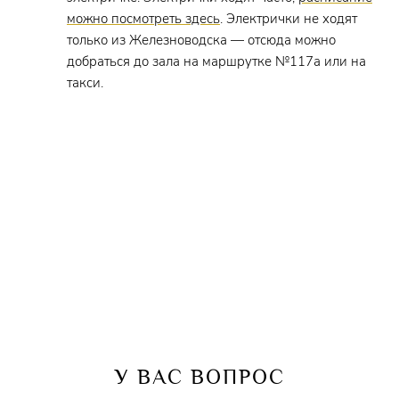
можно посмотреть здесь
. Электрички не ходят
Сценография
–
Карлос Пардо Гомес
(Испания)
только из Железноводска — отсюда можно
добраться до зала на маршрутке №117а или на
Художник по костюмам
–
Карлос Пардо
такси.
Гомес
(Испания)
Хореограф
–
Татьяна Аплемах
Ответственный концертмейстер
–
Татьяна
Шишкина
Хормейстер
–
Лауреат Всероссийского
конкурса
Елизавета Письменная
Осветительский цех
–
Сергей Чеботарёв
Звуковой цех
–
Роман Радионов, Евгений
Тесленко
У ВАС ВОПРОС