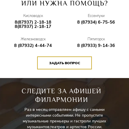
Костюмерный цех
–
Диана Ледовских, Мария
ИЛИ НУЖНА ПОМОЩЬ?
Обросова
Кисловодск
Ессентуки
Бутафорский цех
–
Наталья Трифонова,
8(87937) 2-18-18
8 (87934) 6-75-56
8(87937) 2-18-17
Константин Радионов
Железноводск
Пятигорск
Помощник режиссёра
–
Юлия Журавлёва
8 (87932) 4-44-74
8 (87933) 9-14-36
Заведующий постановочной частью
–
Виктор
Журавлёв
ЗАДАТЬ ВОПРОС
СЛЕДИТЕ ЗА АФИШЕЙ
ФИЛАРМОНИИ
Раз в месяц отправляем афишу с самыми
интересными событиями. Не пропустите
музыкальные премьеры и гастроли лучших
музыкантов,театров и артистов России.