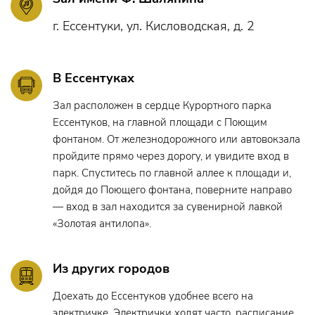
Первый мальчик –
Мария Березицкая
г. Ессентуки, ул. Кисловодская, д. 2
Второй мальчик –
Дарья Пацикова
Третий мальчик –
Олеся Гурова
В Ессентуках
Жрецы – Филармонический хор им. В.И.Сафонова
Зал расположен в сердце Курортного парка
Ессентуков, на главной площади с Поющим
Слуги – артисты миманса Евгения Тищенко, Дарина
фонтаном. От железнодорожного или автовокзала
Темирбулатова, Марина Кузнецова
пройдите прямо через дорогу, и увидите вход в
парк. Спуститесь по главной аллее к площади и,
дойдя до Поющего фонтана, поверните направо
— вход в зал находится за сувенирной лавкой
Творческий состав:
«Золотая антилопа».
Дирижёр-постановщик
–
Лауреат всероссийских и
международных конкурсов, главный дирижер
Из других городов
оркестра
Николай Цинман
Доехать до Ессентуков удобнее всего на
Режиссёр-постановщик
–
Алла Чепинога
электричке. Электрички ходят часто,
расписание