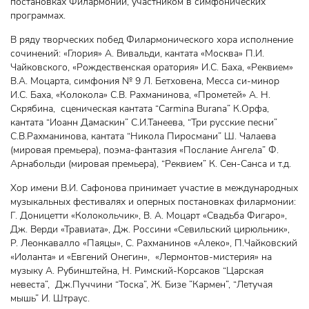
постановках Филармонии, участником в симфонических
программах.
В ряду творческих побед Филармонического хора исполнение
сочинений: «Глория» А. Вивальди, кантата «Москва» П.И.
Чайковского, «Рождественская оратория» И.С. Баха, «Реквием»
В.А. Моцарта, симфония № 9 Л. Бетховена, Месса си-минор
И.С. Баха, «Колокола» С.В. Рахманинова, «Прометей» А. Н.
Скрябина, сценическая кантата “Carmina Burana” К.Орфа,
кантата “Иоанн Дамаскин” С.И.Танеева, “Три русские песни”
С.В.Рахманинова, кантата “Никола Пиросмани” Ш. Чалаева
(мировая премьера), поэма-фантазия «Послание Ангела” Ф.
Арнабольди (мировая премьера), “Реквием” К. Сен-Санса и т.д.
Хор имени В.И. Сафонова принимает участие в международных
музыкальных фестивалях и оперных постановках филармонии:
Г. Доницетти «Колокольчик», В. А. Моцарт «Свадьба Фигаро»,
Дж. Верди «Травиата», Дж. Россини «Севильский цирюльник»,
Р. Леонкавалло «Паяцы», С. Рахманинов «Алеко», П.Чайковский
«Иоланта» и «Евгений Онегин», «Лермонтов-мистерия» на
музыку А. Рубинштейна, Н. Римский-Корсаков “Царская
невеста”, Дж.Пуччини “Тоска”, Ж. Бизе ”Кармен”, “Летучая
мышь” И. Штраус.