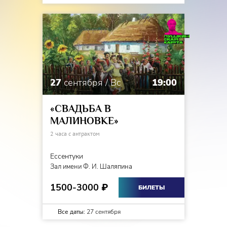
27
сентября / Вс
19:00
«СВАДЬБА В
МАЛИНОВКЕ»
2 часа с антрактом
Ессентуки
Зал имени Ф. И. Шаляпина
1500-3000
₽
БИЛЕТЫ
Все даты:
27 сентября