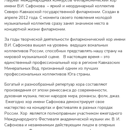
Лауреат международных конкурсов Филармонический хор
имени В.И. Сафонова – яркий и неординарный коллектив
Северо-Кавказской государственной филармонии. Создан в
апреле 2012 года. С момента своего появления молодой
музыкальный коллектив сразу занял значимое место в
концертной жизни филармонии.
За годы творческой деятельности филармонический хор имени
В.И. Сафонова вышел на уровень ведущих вокальных
коллективов России, способных представлять нашу страну на
мировой музыкальной сцене. В настоящее время – это
единственный профессиональный хор в регионе Кавказских
Минеральных Вод, признанный одним из лучших
профессиональных коллективов Юга страны.
Богатый и разнообразный репертуар хора составляют
произведения от эпохи ренессанса до современности,
духовная музыка, песни народов мира, романсы, фолк, джаз.
Ежегодно хор имени Сафонова демонстрирует свое
мастерство на концертах и фестивалях в разных городах
России. Хор является полноправным участником ежегодного
Международного Фестиваля академической музыки им. В. И.
Сафонова и незаменимым действующим лицом в оперных