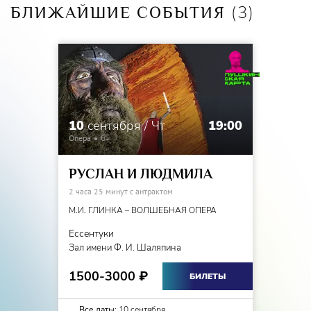
(3)
БЛИЖАЙШИЕ СОБЫТИЯ
10
сентября / Чт
19:00
Опера
6+
РУСЛАН И ЛЮДМИЛА
2 часа 25 минут с антрактом
М.И. ГЛИНКА – ВОЛШЕБНАЯ ОПЕРА
Ессентуки
Зал имени Ф. И. Шаляпина
1500-3000
₽
БИЛЕТЫ
Все даты:
10 сентября