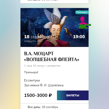
Премьера
18
сентября / Пт
19:00
Оперетта
6+
В.А. МОЦАРТ
«ВОЛШЕБНАЯ ФЛЕЙТА»
2 часа 30 минут с антрактом
Премьера!
Ессентуки
Зал имени Ф. И. Шаляпина
1500-3000
₽
БИЛЕТЫ
Все даты:
18 сентября