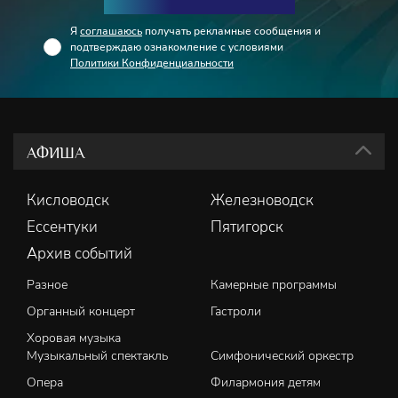
Я
соглашаюсь
получать рекламные сообщения и
подтверждаю ознакомление с условиями
Политики Конфиденциальности
АФИША
Кисловодск
Железноводск
Ессентуки
Пятигорск
Архив событий
Разное
Камерные программы
Органный концерт
Гастроли
Хоровая музыка
Музыкальный спектакль
Симфонический оркестр
Опера
Филармония детям