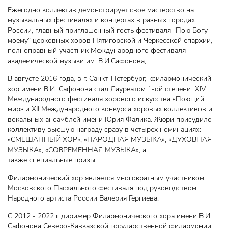
Ежегодно коллектив демонстрирует свое мастерство на
музыкальных фестивалях и концертах в разных городах
России, главный приглашенный гость фестиваля “Пою Богу
моему” церковных хоров Пятигорской и Черкесской епархии,
полноправный участник Международного фестиваля
академической музыки им. В.И.Сафонова,
В августе 2016 года, в г. Санкт-Петербург, филармонический
хор имени В.И. Сафонова стал Лауреатом 1-ой степени XIV
Международного фестиваля хорового искусства «Поющий
мир» и XII Международного конкурса хоровых коллективов и
вокальных ансамблей имени Юрия Фалика. Жюри присудило
коллективу высшую награду сразу в четырех номинациях:
«СМЕШАННЫЙ ХОР», «НАРОДНАЯ МУЗЫКА», «ДУХОВНАЯ
МУЗЫКА», «СОВРЕМЕННАЯ МУЗЫКА», а
также специальные призы.
Филармонический хор является многократным участником
Московского Пасхального фестиваля под руководством
Народного артиста России Валерия Гергиева.
С 2012 - 2022 г дирижер Филармонического хора имени В.И.
Сафонова Северо-Кавказской государственной филармонии