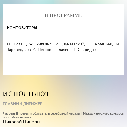
Перед концертом в 15:30 у зрителей будет уникальная возможность
В ПРОГРАММЕ
участвовать в инаугурации выставки живописи известного испанского
художника Карлоса Пардо Гомеса «Форма и цвет». Мастер не просто
КОМПОЗИТОРЫ
пишет картины, он создает пространства, где форма обретает
эмоцию, а цвет - плотность и характер.
Н. Рота, Дж. Уильямс, И. Дунаевский, Э. Артемьев, М.
Таривердиев, А. Петров, Г. Гладков, Г. Свиридов
ИСПОЛНЯЮТ
ГЛАВНЫЙ ДИРИЖЁР
Лауреат II премии и обладатель серебряной медали II Международного конкурса
им. С. Рахманинова
Николай Цинман