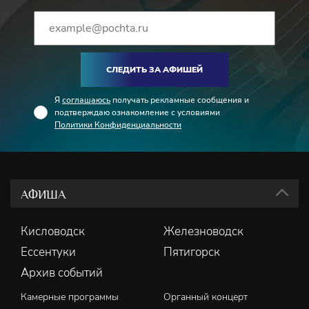
СЛЕДИТЬ ЗА АФИШЕЙ
Я
соглашаюсь
получать рекламные сообщения и
подтверждаю ознакомление с условиями
Политики Конфиденциальности
АФИША
Кисловодск
Железноводск
Ессентуки
Пятигорск
Архив событий
Камерные программы
Органный концерт