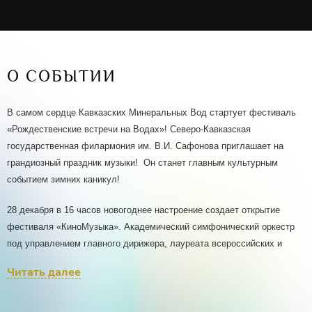
О СОБЫТИИ
В самом сердце Кавказских Минеральных Вод стартует фестиваль
«Рождественские встречи на Водах»! Северо-Кавказская
государственная филармония им. В.И. Сафонова приглашает на
грандиозный праздник музыки! Он станет главным культурным
событием зимних каникул!
28 декабря в 16 часов новогоднее настроение создает открытие
фестиваля «КиноМузыка». Академический симфонический оркестр
под управлением главного дирижера, лауреата всероссийских и
международных конкурсов Николая Цинмана играет шедевры-
Читать далее
саундтреки кинематографа – «Звездные войны», «Гарри Поттер»,
«Обыкновенное чудо», «Ирония судьбы» и многие другие. Программу
ведет Заслуженная артистка России Светлана Бережная.