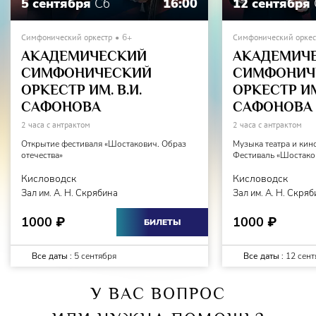
5 сентября
Сб
16:00
12 сентября
Симфонический оркестр
6+
Симфонический оркес
АКАДЕМИЧЕСКИЙ
АКАДЕМИЧ
СИМФОНИЧЕСКИЙ
СИМФОНИЧ
ОРКЕСТР ИМ. В.И.
ОРКЕСТР ИМ.
САФОНОВА
САФОНОВА
2 часа с антрактом
2 часа с антрактом
Открытие фестиваля «Шостакович. Образ
Музыка театра и кин
отечества»
Фестиваль «Шостаков
Кисловодск
Кисловодск
Зал им. А. Н. Скрябина
Зал им. А. Н. Скря
1000
1000
₽
₽
БИЛЕТЫ
Все даты :
5 сентября
Все даты :
12 сент
У ВАС ВОПРОС