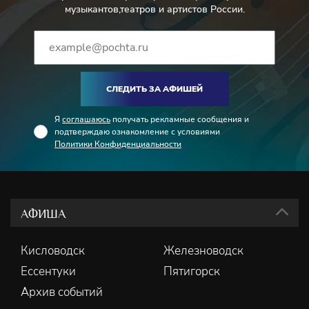
музыкантов,театров и артистов России.
СЛЕДИТЬ ЗА АФИШЕЙ
Я
соглашаюсь
получать рекламные сообщения и
подтверждаю ознакомление с условиями
Политики Конфиденциальности
АФИША
Кисловодск
Железноводск
Ессентуки
Пятигорск
Архив событий