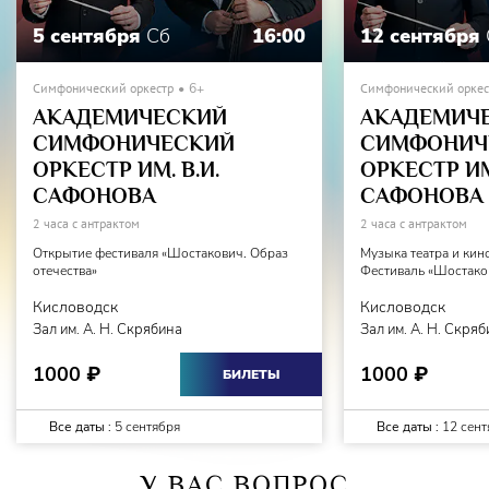
5 сентября
Сб
16:00
12 сентября
Симфонический оркестр
6+
Симфонический оркес
АКАДЕМИЧЕСКИЙ
АКАДЕМИЧ
СИМФОНИЧЕСКИЙ
СИМФОНИЧ
ОРКЕСТР ИМ. В.И.
ОРКЕСТР ИМ.
САФОНОВА
САФОНОВА
2 часа с антрактом
2 часа с антрактом
Открытие фестиваля «Шостакович. Образ
Музыка театра и кин
отечества»
Фестиваль «Шостаков
Кисловодск
Кисловодск
Зал им. А. Н. Скрябина
Зал им. А. Н. Скря
1000
1000
₽
₽
БИЛЕТЫ
Все даты :
5 сентября
Все даты :
12 сент
У ВАС ВОПРОС