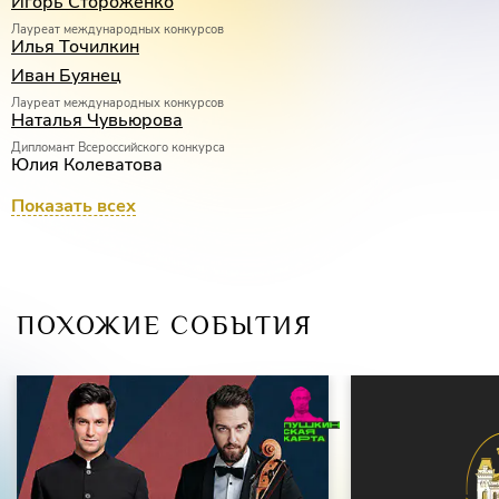
Игорь Стороженко
Лауреат международных конкурсов
Илья Точилкин
Иван Буянец
Лауреат международных конкурсов
Наталья Чувьюрова
Дипломант Всероссийского конкурса
Юлия Колеватова
Показать всех
ДИРИЖЕР
Алим Шахмаметьев
ПОХОЖИЕ СОБЫТИЯ