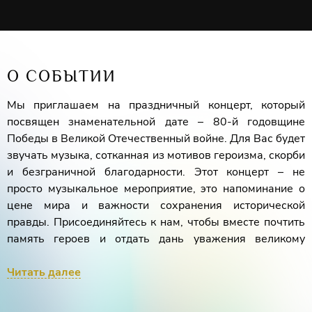
О СОБЫТИИ
Мы приглашаем на праздничный концерт, который
посвящен знаменательной дате – 80-й годовщине
Победы в Великой Отечественный войне. Для Вас будет
звучать музыка, сотканная из мотивов героизма, скорби
и безграничной благодарности. Этот концерт – не
просто музыкальное мероприятие, это напоминание о
цене мира и важности сохранения исторической
правды. Присоединяйтесь к нам, чтобы вместе почтить
память героев и отдать дань уважения великому
подвигу! Пенсионерам, ветеранам, учащимся,
студентам и жителям КМВ ВХОД СВОБОДНЫЙ! Для
Читать далее
приобретения льготных билетов обращайтесь в кассу
филармонии с подтверждающим документом.