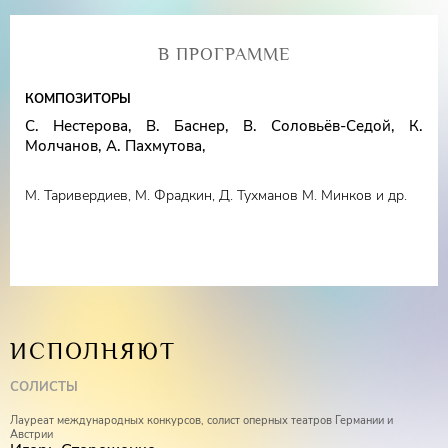
Лауреат международных конкурсов
Игорь
В ПРОГРАММЕ
Стороженко
(бас)
Лауреат международных конкурсов
Илья
КОМПОЗИТОРЫ
Точилкин
(баритон),
С. Нестерова, В. Баснер, В. Соловьёв-Седой, К.
Молчанов, А. Пахмутова,
Иван Буянец
(тенор)
М. Таривердиев, М. Фрадкин, Д. Тухманов М. Минков и др.
Лауреат международных конкурсов
Наталья
Чувьюрова
(сопрано)
Дипломант Всероссийского конкурса
Юлия
Колеватова
(сопрано)
Лауреат международных конкурсов
Марина
ИСПОЛНЯЮТ
Ярская
(меццо-сопрано)
СОЛИСТЫ
Дирижёр –
Алим Шахмаметьев
Лауреат международных конкурсов, солист оперных театров Германии и
Австрии