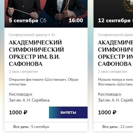
5 сентября
Сб
16:00
12 сентября
Симфонический оркестр
6+
Симфонический оркес
АКАДЕМИЧЕСКИЙ
АКАДЕМИЧ
СИМФОНИЧЕСКИЙ
СИМФОНИЧ
ОРКЕСТР ИМ. В.И.
ОРКЕСТР ИМ.
САФОНОВА
САФОНОВА
2 часа с антрактом
2 часа с антрактом
Открытие фестиваля «Шостакович. Образ
Музыка театра и кин
отечества»
Фестиваль «Шостаков
Кисловодск
Кисловодск
Зал им. А. Н. Скрябина
Зал им. А. Н. Скря
1000
1000
₽
₽
БИЛЕТЫ
Все даты :
5 сентября
Все даты :
12 сент