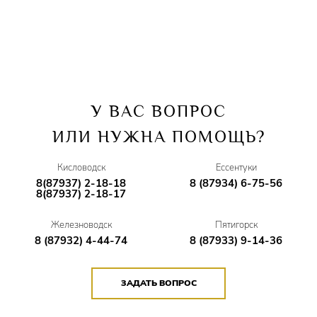
ГУЛИКО МАХНАДЗЕ/невеста князя –
Юлия Колеватова
Балет –
Марина Кузнецова, Дарина Темирбулатова,
Евгения Тищенко
У ВАС ВОПРОС
ИЛИ НУЖНА ПОМОЩЬ?
Кисловодск
Ессентуки
8(87937) 2-18-18
8 (87934) 6-75-56
8(87937) 2-18-17
Железноводск
Пятигорск
8 (87932) 4-44-74
8 (87933) 9-14-36
ЗАДАТЬ ВОПРОС