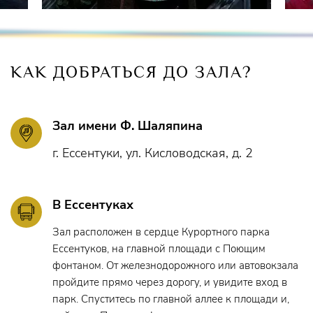
грузинские и армянские семьи, и где соперничают две
свахи — Ханума и Кабато.
КАК ДОБРАТЬСЯ ДО ЗАЛА?
Режиссер –
Алла Чепинога
Художник –
Дарья Саморокова
Зал имени Ф. Шаляпина
Костюмный цех –
Диана Ледовских
г. Ессентуки, ул. Кисловодская, д. 2
Художник по свету –
Николай Мохнач
Хореограф –
Татьяна Аплемах
В Ессентуках
Музыкальный руководитель –
Роман Аванесов
Зал расположен в сердце Курортного парка
Ессентуков, на главной площади с Поющим
Звуковой цех –
Роман Радионов
фонтаном. От железнодорожного или автовокзала
пройдите прямо через дорогу, и увидите вход в
Ответственный концертмейстер –
Татьяна Шишкина
парк. Спуститесь по главной аллее к площади и,