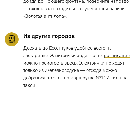
дойдя до Поющего фонтана, поверните направо
Осветительский цех –
Сергей Чеботарев
— вход в зал находится за сувенирной лавкой
«Золотая антилопа».
Монтировочный цех –
Павел Шаповалов
Бутафорский цех –
Леонид Нарыков, Люция Трифонова
Из других городов
Помощник режиссера –
Юлия Колеватова
Доехать до Ессентуков удобнее всего на
электричке. Электрички ходят часто,
расписание
ДЕЙСТВУЮЩИЕ ЛИЦА:
можно посмотреть здесь
. Электрички не ходят
ХАНУМА, сваха –
Ксения Трофимова
только из Железноводска — отсюда можно
КАБАТО, сваха –
Ольга Захарьева
добраться до зала на маршрутке №117а или на
КНЯЗЬ ВАНО ПАНТИАШВИЛИ –
Михаил Ходжигиров
такси.
КОТЕ, его племянник –
Алексей Ерёмин
ТЕКЛЕ, его сестра –
Наталья Говорская
ТИМОТЕ, его слуга –
Виктор Журавлев
МИКИЧ КОТРЯНЦ, богатый купец –
Иван Буянец
СОНА, его дочь –
Айшан Мамедова
АКОП, его приказчик –
Игорь Дробышев
АНУШ, его мать –
Наталья Старкова