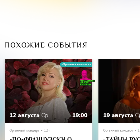
ПОХОЖИЕ СОБЫТИЯ
«Органная живопись»
12 августа
Ср
19:00
19 августа
С
Органный концерт
12+
Органный концерт
1
«ПО-ФРАНЦУЗСКИ О
«ТАЙНЫ РУ