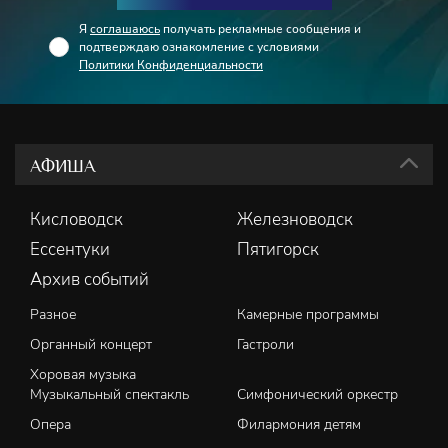
Я
соглашаюсь
получать рекламные сообщения и
подтверждаю ознакомление с условиями
Политики Конфиденциальности
АФИША
Кисловодск
Железноводск
Ессентуки
Пятигорск
Архив событий
Разное
Камерные программы
Органный концерт
Гастроли
Хоровая музыка
Музыкальный спектакль
Симфонический оркестр
Опера
Филармония детям