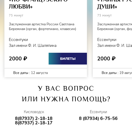
ЛЮБВИ»
ДУШИ»
75 минут
75 минут
Заслуженная артистка России Светлана
Заслуженная артистк
Бережная (орган, фортепиано, клавесин)
Бережная (орган, фо
Ессентуки
Ессентуки
Зал имени Ф. И. Шаляпина
Зал имени Ф. И. Ш
2000
2000
₽
₽
БИЛЕТЫ
Все даты :
12 августа
Все даты :
19 авгу
У ВАС ВОПРОС
ИЛИ НУЖНА ПОМОЩЬ?
Кисловодск
Ессентуки
8(87937) 2-18-18
8 (87934) 6-75-56
8(87937) 2-18-17