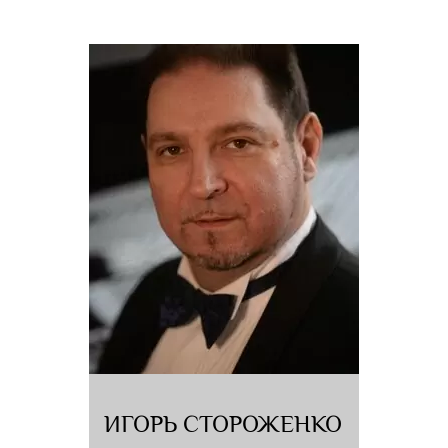
В настоящее время - ассистент-стажëр Московской
консерватории..
Активно концертирует с 2020 года. Выступает в
различных городах России: Москва, Санкт-Петербург,
Кисловодск, Казань, Ярославль и др.
Является победителем международного конкурса
«Vivat, Музыка!» (номинация «орган», Москва, 2021
год).
С 2023 года - солист-органист Северо-Кавказской
государственной филармонии им. В. И. Сафонова.
ИГОРЬ СТОРОЖЕНКО