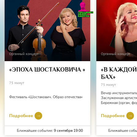
Органный концерт
Органный концерт
«ЭПОХА ШОСТАКОВИЧА »
«В КАЖДОЙ
БАХ»
75 минут
75 минут
Вечер инструментал
Фестиваль «Шостакович. Образ отечества»
Заслуженная артистк
Бережная (орган, фо
Подробнее
Подробнее
Ближайшее событие:
9 сентября 19:00
Ближайшее собы