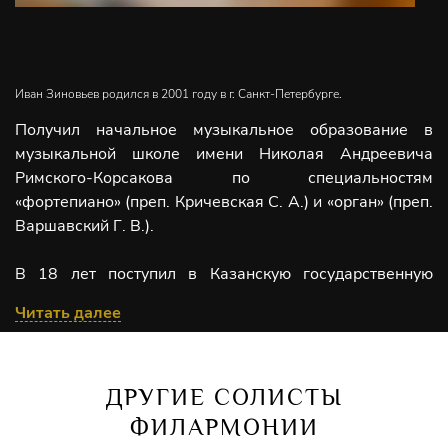
Иван Зиновьев родился в 2001 году в г. Санкт-Петербурге.
Получил начальное музыкальное образование в
музыкальной школе имени Николая Андреевича
Римского-Корсакова по специальностям
«фортепиано» (преп. Кричевская С. А.) и «орган» (преп.
Варшавский Г. В.).
В 18 лет поступил в Казанскую государственную
Консерваторию имени Н. Г. Жиганова, где продолжил
Читать далее
обучение игре на органе в классе профессора,
Народного артиста России Р. К. Абдуллина,
параллельно также обучаясь искусству игры на
клавесине. С отличием окончил Московскую
ДРУГИЕ СОЛИСТЫ
государственную консерваторию имени П. И.
ФИЛАРМОНИИ
Чайковского.