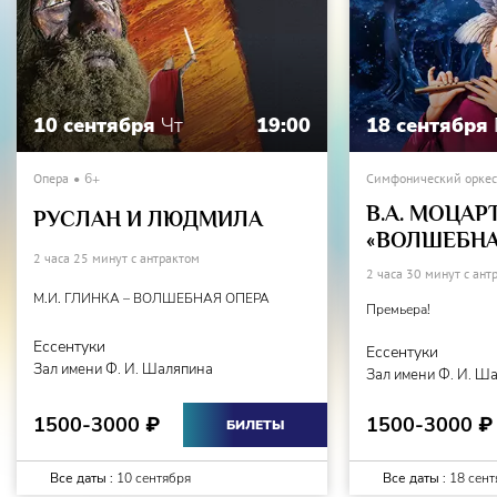
Бутафорский цех
–
Ольга Санникова
Ответственный концертмейстер
–
Т
атьяна Шишкина
Помощник режиссера
–
Юлия Журавлёва
10 сентября
Чт
19:00
18 сентября
Режиссер ведущий спектакль
–
Татьяна Шишкина
Опера
6+
Симфонический оркест
В.А. МОЦАР
Заведующий оперной труппы
–
Виктор Журавлёв
РУСЛАН И ЛЮДМИЛА
«ВОЛШЕБНА
2 часа 25 минут с антрактом
2 часа 30 минут с ант
М.И. ГЛИНКА – ВОЛШЕБНАЯ ОПЕРА
Премьера!
Действующие лица:
Ессентуки
Ессентуки
КАРМЕН - Лауреат международных конкурсов
Ольга
Зал имени Ф. И. Шаляпина
Зал имени Ф. И. Ш
Захарьева
1500-3000
1500-3000
₽
₽
БИЛЕТЫ
ДОН ХОЗЕ, сержант драгунского полка
–
Иван Буянец
Все даты :
10 сентября
Все даты :
18 сент
ЭСКАМИЛЬО, тореадор
–
Алексей Ерёмин