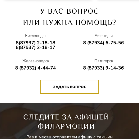
У ВАС ВОПРОС
МИКАЭЛА, девушка из Наварры, невеста Хозе
–
Лауреат
международных конкурсов
Айшан Мамедова
ИЛИ НУЖНА ПОМОЩЬ?
ЭЛЬ ДАНКАЙРО, контрабандист
–
Лауреат
Кисловодск
Ессентуки
международных конкурсов
Илья Точилкин
8(87937) 2-18-18
8 (87934) 6-75-56
8(87937) 2-18-17
ЦУНИГА, капитан драгунского полка
–
Лауреат
международных конкурсов
Данил Литвинов
Железноводск
Пятигорск
8 (87932) 4-44-74
8 (87933) 9-14-36
МОРАЛЕС, сержант драгунского полка
–
Заслуженный
артист Республики Калмыкия
Михаил Ходжигиров
ЗАДАТЬ ВОПРОС
ФРАСКИТА, подруга Кармен
–
Дипломант всроссийского
конкурса
Юлия Колеватова
МЕРСЕДЕС
–
Дипломант международного конкурса
СЛЕДИТЕ ЗА АФИШЕЙ
Наталья Говорская
ФИЛАРМОНИИ
РЕМЕНДАДО
–
Виктор Журавлёв
Раз в месяц отправляем афишу с самыми