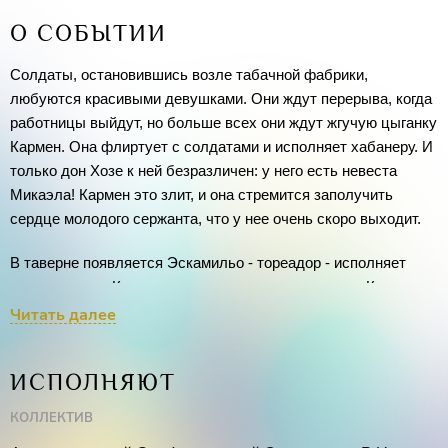
О СОБЫТИИ
Солдаты, остановившись возле табачной фабрики,
любуются красивыми девушками. Они ждут перерыва, когда
работницы выйдут, но больше всех они ждут жгучую цыганку
Кармен. Она флиртует с солдатами и исполняет хабанеру. И
только дон Хозе к ней безразличен: у него есть невеста
Микаэла! Кармен это злит, и она стремится заполучить
сердце молодого сержанта, что у нее очень скоро выходит.
В таверне появляется Эскамильо - тореадор - исполняет
свои куплеты. Как и многие мужчины, он восхищен Кармен,
однако он не представляет для девушки никакого интереса.
Читать далее
Все уходят, рядом с таверной появляется дон Хозе. Девушка
танцует и поет для него. Хозе слышит сигнал, который
ИСПОЛНЯЮТ
означает, что он должен вернуться в казарму, а Кармен,
сначала со злостью, а затем с нежностью просит его не
КОЛЛЕКТИВ
уходить. На пороге появляется капитан полка, где служит