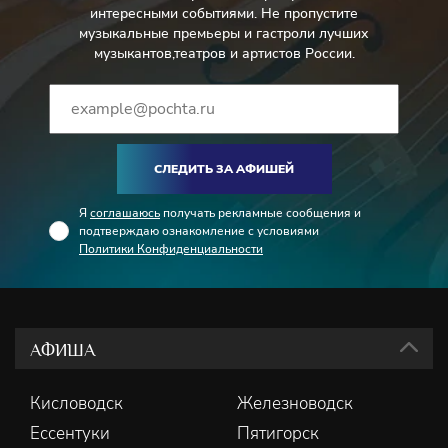
интересными событиями. Не пропустите
музыкальные премьеры и гастроли лучших
Офицеры, солдаты, работницы сигарной фабрики,
музыкантов,театров и артистов России.
контрабандисты
–
Лауреат международных конкурсов
Филармонический хор им. В.И. Сафонова
СЛЕДИТЬ ЗА АФИШЕЙ
Я
соглашаюсь
получать рекламные сообщения и
подтверждаю ознакомление с условиями
Политики Конфиденциальности
АФИША
Кисловодск
Железноводск
Ессентуки
Пятигорск