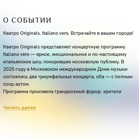
О СОБЫТИИ
Кватро Originals. Italiano vero. Встречайте в вашем городе!
Кватро Originals представляет концертную программу
Italiano vero — яркое, эмоциональное и по-настоящему
итальянское шоу, покорившее московскую публику. В
2025 году в Московском международном Доме музыки
состоялись два триумфальных концерта, оба — с полным
солд-аутом.
Программа произвела грандиозный фурор: зрители
отмечали красоту звучания, атмосферу и тонкое
прочтение лучших итальянских произведений.
Читать далее
Italiano vero — это вечер, в котором воплощена вся
многогранность Италии: её яркая энергия, романтика,
стиль и музыкальное наследие.