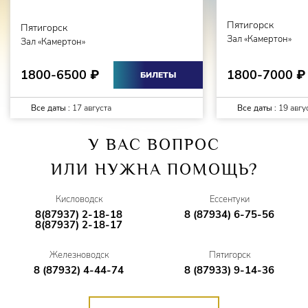
Приготовьтесь к вечеру, который подарит незабываемые
Пятигорск
Пятигорск
впечатления и атмосферу настоящей Италии.
Зал «Камертон»
Зал «Камертон»
Этот концерт невозможно пропустить.
1800-7000
1800-6500
₽
₽
БИЛЕТЫ
Все даты :
17 августа
Все даты :
19 авгу
У ВАС ВОПРОС
ИЛИ НУЖНА ПОМОЩЬ?
Кисловодск
Ессентуки
8(87937) 2-18-18
8 (87934) 6-75-56
8(87937) 2-18-17
Железноводск
Пятигорск
8 (87932) 4-44-74
8 (87933) 9-14-36