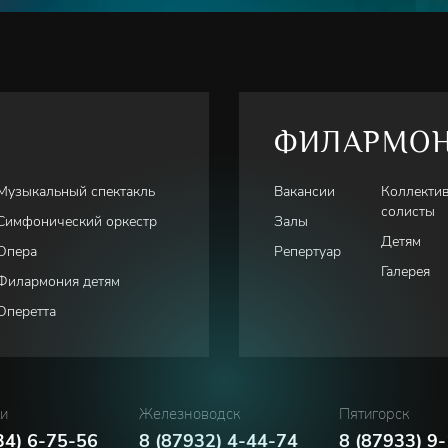
ФИЛАРМО
Музыкальный спектакль
Вакансии
Коллекти
солисты
Симфонический оркестр
Залы
Детям
Опера
Репертуар
Галерея
Филармония детям
Оперетта
ки
Железноводск
Пятигорск
34) 6-75-56
8 (87932) 4-44-74
8 (87933) 9