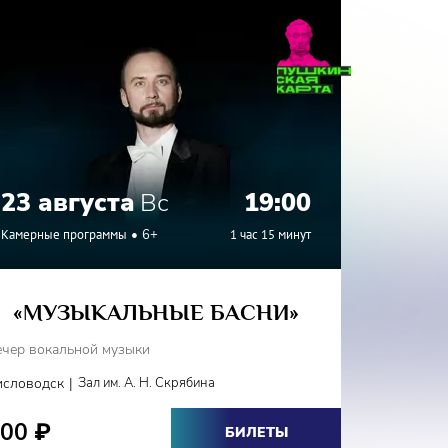
23 августа
Вс
19:00
24 а
Камерные программы
6+
1 час 15 минут
Камерные
«МУЗЫКАЛЬНЫЕ БАСНИ»
«Г
ечер вокальной музыки
Вечер вок
|
исловодск
Зал им. А. Н. Скрябина
Железново
800
800
₽
₽
БИЛЕТЫ