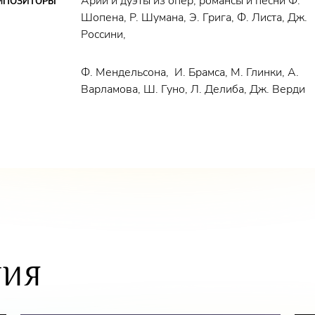
Арии и дуэты из опер, романсы и песни Ф.
МПОЗИТОРЫ
Шопена, Р. Шумана, Э. Грига, Ф. Листа, Дж.
Россини,
Ф. Мендельсона, И. Брамса, М. Глинки, А.
Варламова, Ш. Гуно, Л. Делиба, Дж. Верди
ТИЯ