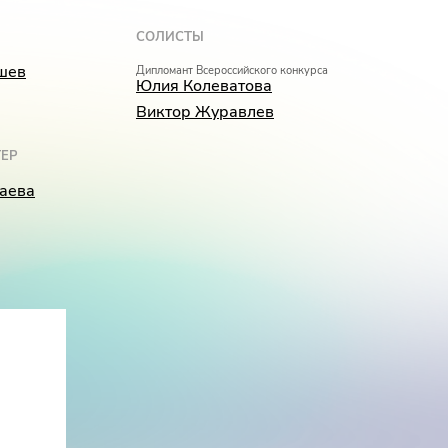
СОЛИСТЫ
шев
Дипломант Всероссийского конкурса
Юлия Колеватова
Виктор Журавлев
ЕР
аева