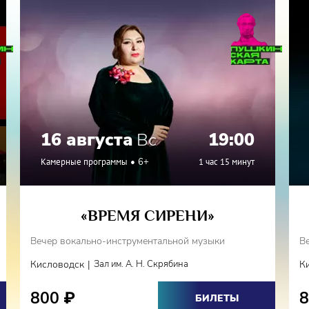
16 августа
Вс
19:00
Камерные программы
6+
1 час 15 минут
«ВРЕМЯ СИРЕНИ»
Вечер вокально-инструментальной музыки
В
|
Кисловодск
Зал им. А. Н. Скрябина
К
800
₽
БИЛЕТЫ