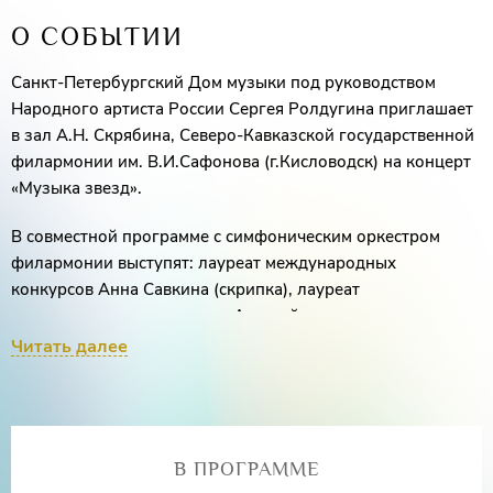
О СОБЫТИИ
Санкт-Петербургский Дом музыки под руководством
Народного артиста России Сергея Ролдугина приглашает
в зал А.Н. Скрябина, Северо-Кавказской государственной
филармонии им. В.И.Сафонова (г.Кисловодск) на концерт
«Музыка звезд».
В совместной программе с симфоническим оркестром
филармонии выступят: лауреат международных
конкурсов Анна Савкина (скрипка), лауреат
международных конкурсов Алексей
Мельников (фортепиано).
Читать далее
Дирижер – Народный артист России Александр
Чернушенко
Программу концерта откроет
Увертюра «Сон в летнюю
В ПРОГРАММЕ
ночь»
Феликса Мендельсона
. К жанру увертюры