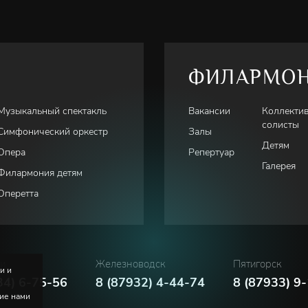
ФИЛАРМО
Музыкальный спектакль
Вакансии
Коллекти
солисты
Симфонический оркестр
Залы
Детям
Опера
Репертуар
Галерея
Филармония детям
Оперетта
ки
Железноводск
Пятигорск
и и
34) 6-75-56
8 (87932) 4-44-74
8 (87933) 9
ние нами