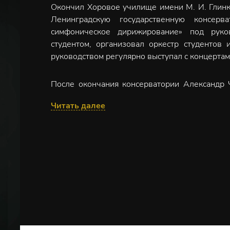
Окончил Хоровое училище имени М. И. Глинк
Ленинградскую государственную консерв
симфоническое дирижирование» под руко
студентом, организовал оркестр студентов 
руководством регулярно выступал с концертам
После окончания консерватории Александр
театра оперы и балета. В 1988 году был пр
Читать далее
театр (в то время – Ленинградский Малый 
главного дирижера Музыкального театра Лен
дирижер не только овладел обширным оперны
самостоятельных постановок.
Осенью 1991 года по инициативе Александ
оркестр в Капелле Санкт-Петербурга, и ма
оркестра вошли выпускники и студенты Са
выступал на самых престижных площадках
Консертгебау, венский Музикферайн, Мюнх