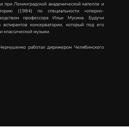
и при Ленинградской академической капелле и
аторию (1984) по специальности «оперно-
водством профессора Ильи Мусина. Будучи
и аспирантов консерватории, который под его
и классической музыки.
 Чернушенко работал дирижером Челябинского
иглашен на должность дирижера в Михайловский
театр оперы и балета), затем – на должность
инградской консерватории. Работая в театрах,
м и балетным репертуаром, но и приобрел опыт
ра Чернушенко был воссоздан симфонический
эстро стал его главным дирижером. В состав
нкт-Петербургской консерватории. Коллектив
 мира, в числе которых амстердамский зал
енская филармония, берлинский Концертхаус,