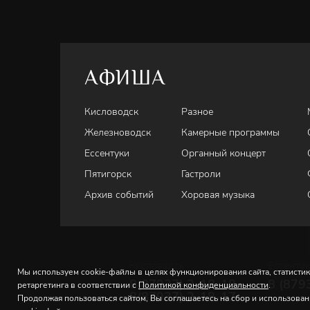
АФИША
Кисловодск
Разное
Железноводск
Камерные программы
Ессентуки
Органный концерт
Пятигорск
Гастроли
Архив событий
Хоровая музыка
Кисловодск
Ессенту
Мы используем cookie-файлы в целях функционирования сайта, статистик
8(87937) 2-18-18
8 (879
ретаргетинга в соответствии с
Политикой конфиденциальности
.
8(87937) 2-18-17
Продолжая пользоваться сайтом, Вы соглашаетесь на сбор и использова