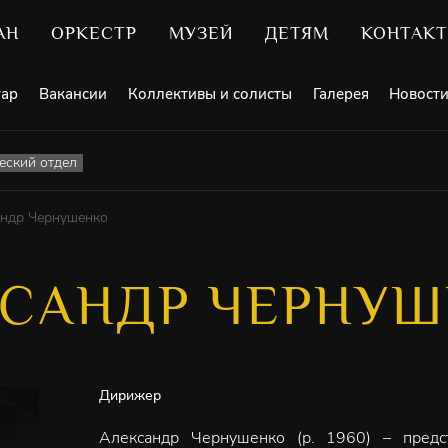
АН
ОРКЕСТР
МУЗЕЙ
ДЕТЯМ
КОНТАК
уар
Вакансии
Коллективы и солисты
Галерея
Новост
ский отдел
андр Чернушенко
САНДР ЧЕРНУ
Дирижер
Александр Чернушенко (р. 1960) – предс