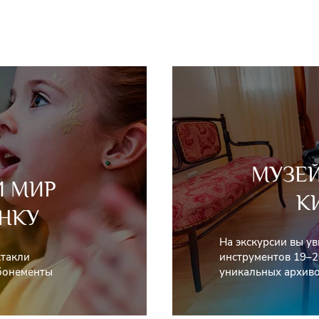
МУЗЕ
Й МИР
К
НКУ
На экскурсии вы у
ктакли
инструментов 19–2
абонементы
уникальных архиво