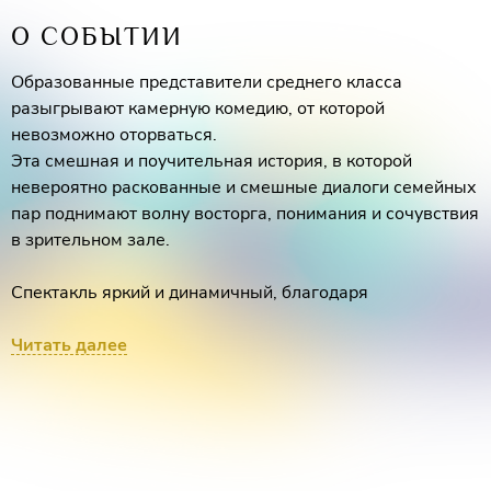
О СОБЫТИИ
Образованные представители среднего класса
разыгрывают камерную комедию, от которой
невозможно оторваться.
Эта смешная и поучительная история, в которой
невероятно раскованные и смешные диалоги семейных
пар поднимают волну восторга, понимания и сочувствия
в зрительном зале.
Спектакль яркий и динамичный, благодаря
талантливым актёрам театра и кино –
Елене
Ксенофонтовой, Дмитрию Ульянову, Алексею
Читать далее
Гришину, Анастасии Акатовой
, которые завоёвывают
внимание зрителей своей непревзойденной актерской
игрой!