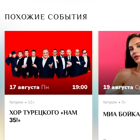
ПОХОЖИЕ СОБЫТИЯ
17 августа
Пн
19:00
19 августа
С
Гастроли
12+
Гастроли
0+
ХОР ТУРЕЦКОГО «НАМ
МИА БОЙКА 
35
!»