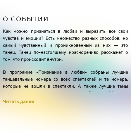
О СОБЫТИИ
Как можно признаться в любви и выразить все свои
чувства и эмоции? Есть множество разных способов, но
самый чувственный и проникновенный из них — это
танец. Танец по-настоящему красноречиво расскажет о
том, что происходит внутри.
В программе «Признание в любви» собраны лучшие
танцевальные номера со всех спектаклей и те номера,
которые не вошли в спектакли. А также лучшие темы
монологов главного героя из спектаклей театра. Мужские
размышления о жизни и любви выражены словами и
Читать далее
языком пластики тела. Шоу дополнено интерактивом со
зрителем, что привносит в постановку еще больше жизни
и юмора.