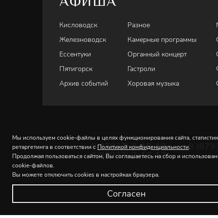
АФИША
Кисловодск
Разное
Железноводск
Камерные программы
Ессентуки
Органный концерт
Пятигорск
Гастроли
Архив событий
Хоровая музыка
Кисловодск
Ессенту
Мы используем cookie-файлы в целях функционирования сайта, статистик
8(87937) 2-18-18
8 (879
ретаргетинга в соответствии с
Политикой конфиденциальности
.
8(87937) 2-18-17
Продолжая пользоваться сайтом, Вы соглашаетесь на сбор и использова
cookie-файлов.
Вы можете отключить cookies в настройках браузера.
Согласен