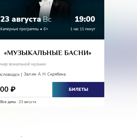
23 августа
Вс
19:00
24 а
Камерные программы
6+
1 час 15 минут
Камерные
«МУЗЫКАЛЬНЫЕ БАСНИ»
«Г
ечер вокальной музыки
Вечер вок
|
исловодск
Зал им. А. Н. Скрябина
Железново
800
800
₽
₽
БИЛЕТЫ
Все даты :
23 августа
Все даты :