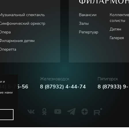
ФИЛАРМО
Музыкальный спектакль
Вакансии
Коллекти
солисты
Симфонический оркестр
Залы
Детям
Опера
Репертуар
Галерея
Филармония детям
Оперетта
ки
Железноводск
Пятигорск
и и
34) 6-75-56
8 (87932) 4-44-74
8 (87933) 9
ние нами