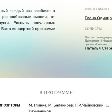
ФОРТЕПИАНО
торый каждый раз влюбляет в
 разнообразные эмоции, от
Елена Одинцо
русти. Россыпь популярных
 Вас в концертной программе
СОЛИСТЫ
Лауреат междунаро
Дипломант III Нацио
премии «Онегин»
Наталья Стар
В ПРОГРАММЕ
М. Глинка, М. Балакирев, П.И.Чайковский, С.
МПОЗИТОРЫ
Рахманинов