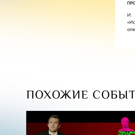
ПР
И.
«И
опе
ПОХОЖИЕ СОБЫ