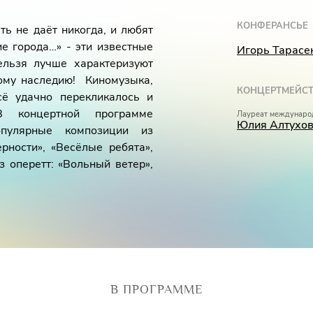
КОНФЕРАНСЬЕ
ть не даёт никогда, и любят
е города…» - эти известные
Игорь Тарасе
ельзя лучше характеризуют
ому наследию! Киномузыка,
КОНЦЕРТМЕЙСТ
сё удачно перекликалось и
В концертной программе
Лауреат междунаро
Юлия Алтухо
пулярные композиции из
ности», «Весёлые ребята»,
з оперетт: «Вольный ветер»,
увьюрова
(сопрано)
ова
(фортепиано)
В ПРОГРАММЕ