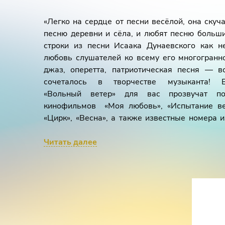
«Легко на сердце от песни весёлой, она скуча
песню деревни и сёла, и любят песню больши
строки из песни Исаака Дунаевского как н
любовь слушателей ко всему его многогранн
джаз, оперетта, патриотическая песня — в
сочеталось в творчестве музыканта! 
«Вольный ветер» для вас прозвучат по
кинофильмов «Моя любовь», «Испытание вер
«Цирк», «Весна», а также известные номера и
«Золотая долина» и многое другое.
Читать далее
Лауреат международных конкурсов
Наталья Ч
Лауреат международных конкурсов
Юлия Алтух
Конферансье –
Игорь Тарасенко