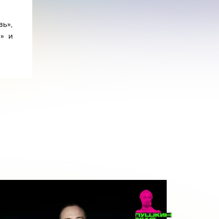
ь»,
» и