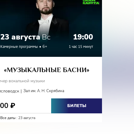
23 августа
Вс
19:00
24 а
Камерные программы
6+
1 час 15 минут
Камерные
«МУЗЫКАЛЬНЫЕ БАСНИ»
«Г
ечер вокальной музыки
Вечер вок
|
исловодск
Зал им. А. Н. Скрябина
Железново
800
800
₽
₽
БИЛЕТЫ
Все даты :
23 августа
Все даты :