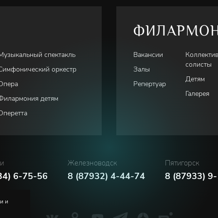
ФИЛАРМО
Музыкальный спектакль
Вакансии
Коллекти
солисты
Симфонический оркестр
Залы
Детям
Опера
Репертуар
Галерея
Филармония детям
Оперетта
ки
Железноводск
Пятигорск
34) 6-75-56
8 (87932) 4-44-74
8 (87933) 9
и и