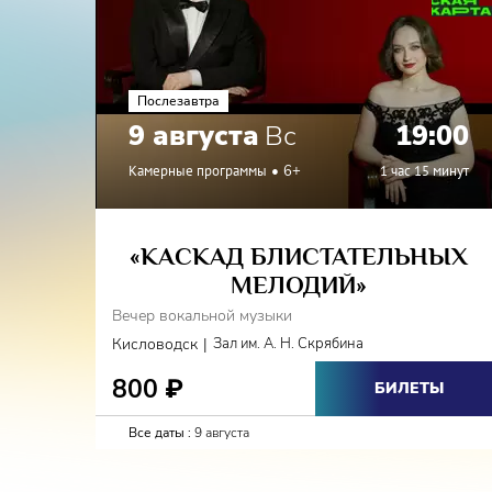
Послезавтра
9 августа
Вс
19:00
Камерные программы
6+
1 час 15 минут
«КАСКАД БЛИСТАТЕЛЬНЫХ
МЕЛОДИЙ»
Вечер вокальной музыки
|
Кисловодск
Зал им. А. Н. Скрябина
800
₽
БИЛЕТЫ
Все даты :
9 августа