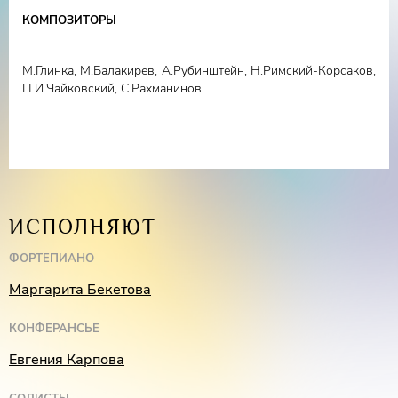
Конферансье –
Евгения Карпова
КОМПОЗИТОРЫ
М.Глинка, М.Балакирев, А.Рубинштейн, Н.Римский-Корсаков,
П.И.Чайковский, С.Рахманинов.
ИСПОЛНЯЮТ
ФОРТЕПИАНО
Маргарита Бекетова
КОНФЕРАНСЬЕ
Евгения Карпова