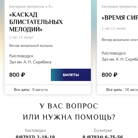
Камерные программы
6+
Камерные программы
«КАСКАД
«ВРЕМЯ СИ
БЛИСТАТЕЛЬНЫХ
МЕЛОДИЙ»
1 час 15 минут
1 час 15 минут
Вечер вокально-инс
Вечер вокальной музыки
Кисловодск
Кисловодск
Зал им. А. Н. Скря
Зал им. А. Н. Скрябина
800
800
₽
₽
БИЛЕТЫ
Все даты :
9 августа
Все даты :
16 авгу
У ВАС ВОПРОС
ИЛИ НУЖНА ПОМОЩЬ?
Кисловодск
Ессентуки
8(87937) 2-18-18
8 (87934) 6-75-56