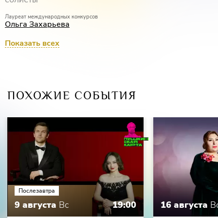
СОЛИСТЫ
Лауреат международных конкурсов
Ольга Захарьева
Лауреат международных конкурсов
Показать всех
Майя Иванова
ПОХОЖИЕ СОБЫТИЯ
Послезавтра
9 августа
Вс
19:00
16 августа
В