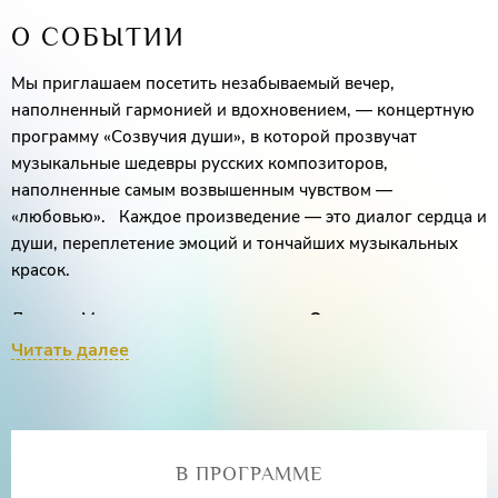
О СОБЫТИИ
Мы приглашаем посетить незабываемый вечер,
наполненный гармонией и вдохновением, — концертную
программу «Созвучия души», в которой прозвучат
музыкальные шедевры русских композиторов,
наполненные самым возвышенным чувством —
«любовью». Каждое произведение — это диалог сердца и
души, переплетение эмоций и тончайших музыкальных
красок.
Лауреат Международных конкурсов
Ольга
Захарьева
(меццо-сопрано)
Читать далее
Лауреат Международных конкурсов
Майя
Иванова
(флейта)
Маргарита Бекетова
(фортепиано)
В ПРОГРАММЕ