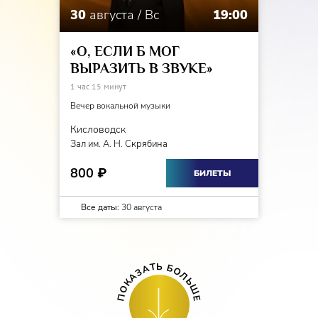
30
августа / Вс
19:00
«О, ЕСЛИ Б МОГ
ВЫРАЗИТЬ В ЗВУКЕ»
1 час 15 минут
Вечер вокальной музыки
Кисловодск
Зал им. А. Н. Скрябина
800
₽
БИЛЕТЫ
Все даты:
30 августа
Ь
Т
Б
А
О
З
Л
А
Ь
К
Ш
О
П
Е