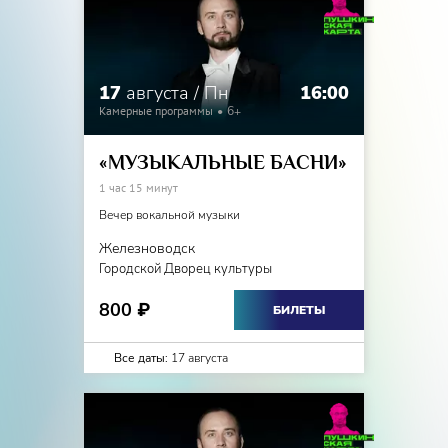
17
августа / Пн
16:00
Камерные программы
6+
«МУЗЫКАЛЬНЫЕ БАСНИ»
1 час 15 минут
Вечер вокальной музыки
Железноводск
Городской Дворец культуры
800
₽
БИЛЕТЫ
Все даты:
17 августа