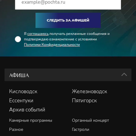
СЛЕДИТЬ ЗА АФИШЕЙ
Я
соглашаюсь
получать рекламные сообщения и
подтверждаю ознакомление с условиями
Политики Конфиденциальности
АФИША
Кисловодск
Железноводск
Ессентуки
Пятигорск
Архив событий
Камерные программы
Органный концерт
Разное
Гастроли