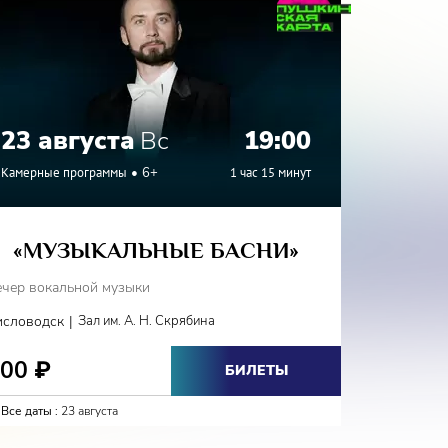
23 августа
Вс
19:00
24 а
Камерные программы
6+
1 час 15 минут
Камерные
«МУЗЫКАЛЬНЫЕ БАСНИ»
«Г
ечер вокальной музыки
Вечер вок
|
исловодск
Зал им. А. Н. Скрябина
Железново
800
800
₽
₽
БИЛЕТЫ
Все даты :
23 августа
Все даты :