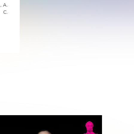
, А.
 С.