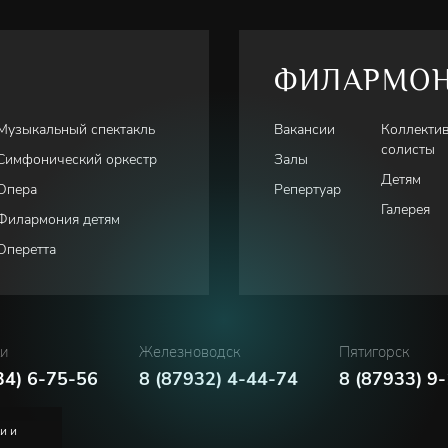
ФИЛАРМО
Музыкальный спектакль
Вакансии
Коллекти
солисты
Симфонический оркестр
Залы
Детям
Опера
Репертуар
Галерея
Филармония детям
Оперетта
ки
Железноводск
Пятигорск
34) 6-75-56
8 (87932) 4-44-74
8 (87933) 9
и и