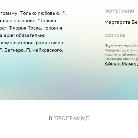
ФОРТЕПИАНО
рамму "Только любовью...".
такое название. "Только
Маргарита Бе
поёт Флория Тоска, героиня
та ария обязательно
СОЛИСТЫ
 композиторов-романтиков:
Лауреат третьей пре
Р. Вагнера, П. Чайковского,
Международного ко
исполнителей имени
номинации «вокал» (
Айшан Мамед
В ПРОГРАММЕ