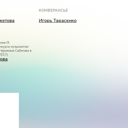
КОНФЕРАНСЬЕ
кетова
Игорь Тарасенко
мии IX
нкурса музыкантов-
 Наримана Сабитова в
2017)
ова