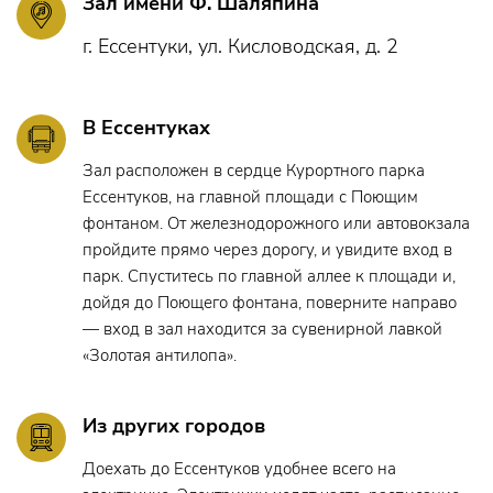
отношения выдуманы талантливым писателем?
Зал имени Ф. Шаляпина
г. Ессентуки, ул. Кисловодская, д. 2
У спектакля такой фантастический финал, который
абсолютно точно предсказать невозможно!
Приходите, чтобы погрузиться в эту невероятную историю
В Ессентуках
и попробовать разгадать, что означит для героев
Зал расположен в сердце Курортного парка
последняя произнесенная Абелем Знорко фраза: «Я... я
Ессентуков, на главной площади с Поющим
напишу вам...»
фонтаном. От железнодорожного или автовокзала
пройдите прямо через дорогу, и увидите вход в
парк. Спуститесь по главной аллее к площади и,
дойдя до Поющего фонтана, поверните направо
— вход в зал находится за сувенирной лавкой
«Золотая антилопа».
Из других городов
Доехать до Ессентуков удобнее всего на