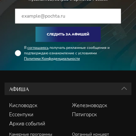
СЛЕДИТЬ ЗА АФИШЕЙ
Я
соглашаюсь
получать рекламные сообщения и
подтверждаю ознакомление с условиями
Политики Конфиденциальности
АФИША
Кисловодск
Железноводск
Ессентуки
Пятигорск
Архив событий
Камерные программы
Органный концерт