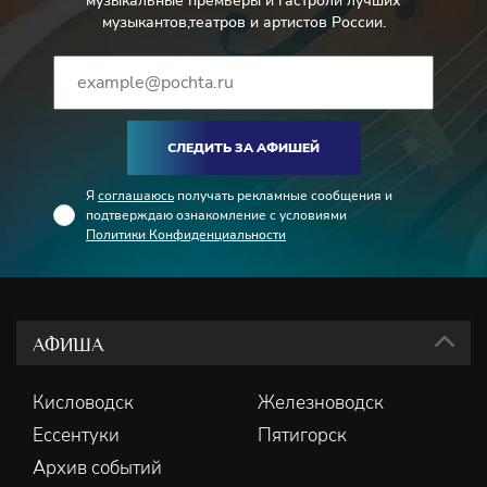
музыкальные премьеры и гастроли лучших
музыкантов,театров и артистов России.
СЛЕДИТЬ ЗА АФИШЕЙ
Я
соглашаюсь
получать рекламные сообщения и
подтверждаю ознакомление с условиями
Политики Конфиденциальности
АФИША
Кисловодск
Железноводск
Ессентуки
Пятигорск
Архив событий