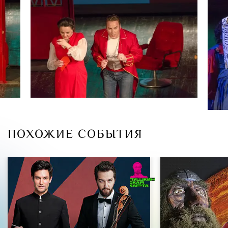
имени Наримана Сабитова в номинации «вокал» (2017)
Айшан Мамедова
Лауреат международных конкурсов
Данил Литвинов
Лауреат международных конкурсов
Илья Точилкин
Алексей Ерёмин
ПОХОЖИЕ СОБЫТИЯ