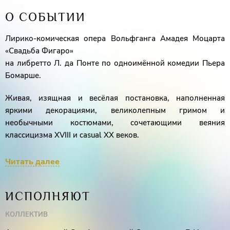
О СОБЫТИИ
Лирико-комическая опера Вольфганга Амадея Моцарта
«Свадьба Фигаро»
на либретто Л. да Понте по одноимённой комедии Пьера
Бомарше.
Живая, изящная и весёлая постановка, наполненная
яркими декорациями, великолепным гримом и
необычными костюмами, сочетающими веяния
классицизма XVIII и casual XX веков.
Действие происходит в Испании в конце XVIII века. В доме
Читать далее
графа Альмавивы шумно: подготовка к свадьбе в разгаре.
Фигаро, камердинер графа, женится на служанке графини
ИСПОЛНЯЮТ
– Сюзане. Однако сам граф не очень-то рад: оказывается,
невеста нравится ему самому, и он ни перед чем не
КОЛЛЕКТИВ
остановится, чтобы помешать предстоящему торжеству.