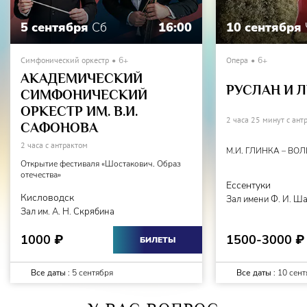
5 сентября
Сб
16:00
10 сентября
Симфонический оркестр
6+
Опера
6+
АКАДЕМИЧЕСКИЙ
РУСЛАН И 
СИМФОНИЧЕСКИЙ
ОРКЕСТР ИМ. В.И.
2 часа 25 минут с ант
САФОНОВА
2 часа с антрактом
М.И. ГЛИНКА – ВО
Открытие фестиваля «Шостакович. Образ
отечества»
Ессентуки
Кисловодск
Зал имени Ф. И. Ш
Зал им. А. Н. Скрябина
1500-3000
1000
₽
₽
БИЛЕТЫ
Все даты :
5 сентября
Все даты :
10 сент