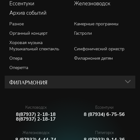
Ессентуки
Железноводск
Архив событий
Разное
Камерные программы
Органный концерт
Гастроли
Хоровая музыка
Музыкальный спектакль
Симфонический оркестр
Опера
Филармония детям
Оперетта
ФИЛАРМОНИЯ
Кисловодск
Ессентуки
8(87937) 2-18-18
8 (87934) 6-75-56
8(87937) 2-18-17
Железноводск
Пятигорск
8 (87932) 4-44-74
8 (87933) 9-14-36