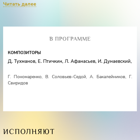
Говорская
Читать далее
(сопрано)
Дипломант международных конкурсов
Элеонора
Кипренская
(меццо-сопрано)
Лауреат международных конкурсов
Юлия
В ПРОГРАММЕ
Алтухова
(фортепиано)
КОМПОЗИТОРЫ
Конферансье –
Игорь Тарасенко
Д. Тухманов, Е. Птичкин, Л. Афанасьев, И. Дунаевский,
Г. Пономаренко, В. Соловьев-Седой, А. Бакалейников, Г.
Свиридов
ИСПОЛНЯЮТ