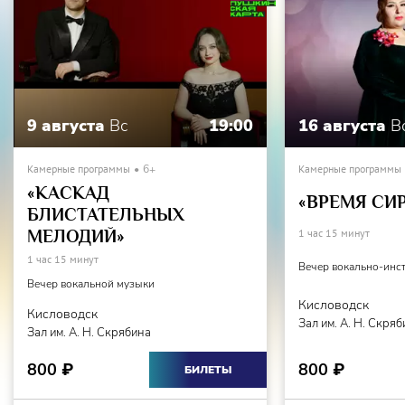
9 августа
Вс
19:00
16 августа
В
Камерные программы
6+
Камерные программы
«КАСКАД
«ВРЕМЯ СИ
БЛИСТАТЕЛЬНЫХ
МЕЛОДИЙ»
1 час 15 минут
1 час 15 минут
Вечер вокально-инс
Вечер вокальной музыки
Кисловодск
Кисловодск
Зал им. А. Н. Скря
Зал им. А. Н. Скрябина
800
800
₽
₽
БИЛЕТЫ