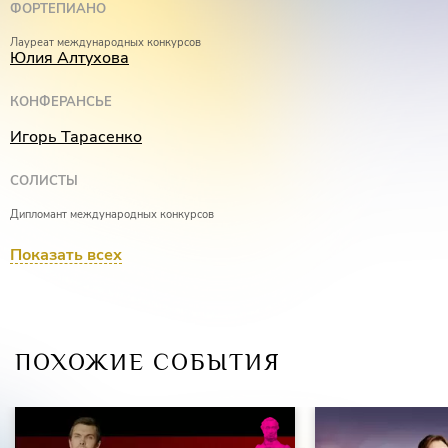
ФОРТЕПИАНО
Лауреат международных конкурсов
Юлия Алтухова
КОНФЕРАНСЬЕ
Игорь Тарасенко
СОЛИСТЫ
Дипломант международных конкурсов
Элеонора Кипренская
Показать всех
Дипломант международных конкурсов
Наталья Говорская
ПОХОЖИЕ СОБЫТИЯ