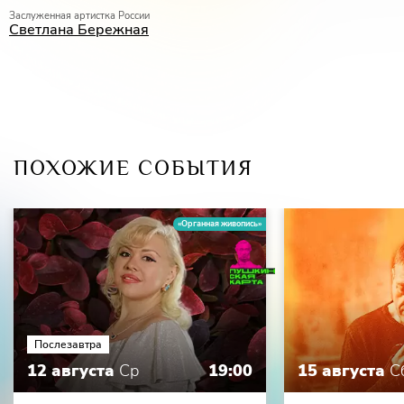
Заслуженная артистка России
Светлана Бережная
ПОХОЖИЕ СОБЫТИЯ
«Органная живопись»
Послезавтра
12 августа
Ср
19:00
15 августа
С