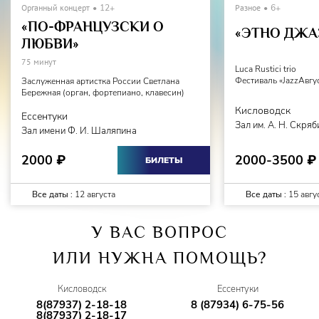
Органный концерт
12+
Разное
6+
«ПО-ФРАНЦУЗСКИ О
«ЭТНО ДЖА
ЛЮБВИ»
75 минут
Luca Rustici trio
Фестиваль «JazzАвгу
Заслуженная артистка России Светлана
Бережная (орган, фортепиано, клавесин)
Кисловодск
Ессентуки
Зал им. А. Н. Скря
Зал имени Ф. И. Шаляпина
2000-3500
2000
₽
₽
БИЛЕТЫ
Все даты :
12 августа
Все даты :
15 авгу
У ВАС ВОПРОС
ИЛИ НУЖНА ПОМОЩЬ?
Кисловодск
Ессентуки
8(87937) 2-18-18
8 (87934) 6-75-56
8(87937) 2-18-17