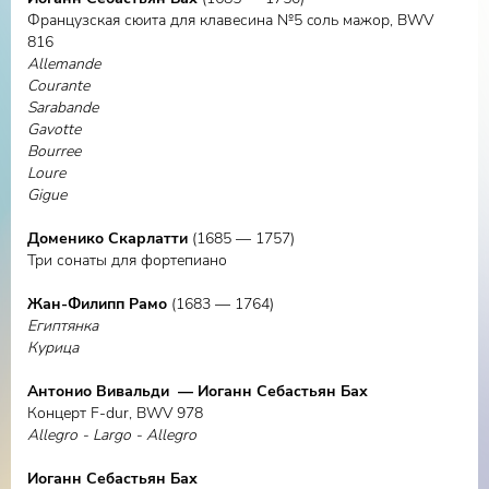
Французская сюита для клавесина №5 cоль мажор, BWV
816
Allemande
Courante
Sarabande
Gavotte
Bourree
Loure
Gigue
Доменико Скарлатти
(1685 — 1757)
Три сонаты для фортепиано
Жан-Филипп Рамо
(1683 — 1764)
Египтянка
Курица
Aнтонио Вивальди — Иоганн Себастьян Бах
Концерт F-dur, BWV 978
Allegro - Largo - Allegro
Иоганн Себастьян Бах