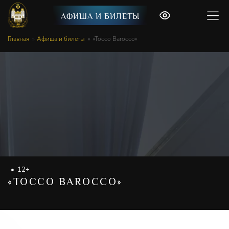
АФИША И БИЛЕТЫ
Главная
Афиша и билеты
«Tocco Barocco»
12+
«TOCCO BAROCCO»