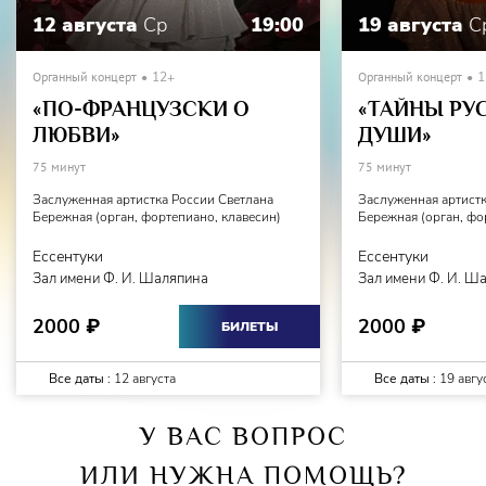
12 августа
Ср
19:00
19 августа
С
Органный концерт
12+
Органный концерт
1
«ПО-ФРАНЦУЗСКИ О
«ТАЙНЫ РУ
ЛЮБВИ»
ДУШИ»
75 минут
75 минут
Заслуженная артистка России Светлана
Заслуженная артистк
Бережная (орган, фортепиано, клавесин)
Бережная (орган, фо
Ессентуки
Ессентуки
Зал имени Ф. И. Шаляпина
Зал имени Ф. И. Ш
2000
2000
₽
₽
БИЛЕТЫ
Все даты :
12 августа
Все даты :
19 авгу
У ВАС ВОПРОС
ИЛИ НУЖНА ПОМОЩЬ?