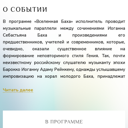
О СОБЫТИИ
В программе «Вселенная Баха» исполнитель проводит
музыкальные параллели между сочинениями Иоганна
Себастьяна Баха и произведениями его
предшественников, учителей и современников, которые,
очевидно, оказали существенное влияние на
формирование неповторимого стиля Гения. Так, почти
неизвестному российскому слушателю музыканту эпохи
Барокко Иоганну Адаму Рейнкену, однажды услышавшему
импровизацию на хорал молодого Баха, принадлежат
обращённые к нему слова: «Я полагал, это искусство уже
Читать далее
умерло, но сейчас я вижу, что оно еще живёт в Вас».
Первое отделение концерта создаст музыкальный портрет
эпохи, подготовившей появление самого гениального
музыканта в истории, шедевры которого составят всю
вторую часть программы.
В ПРОГРАММЕ