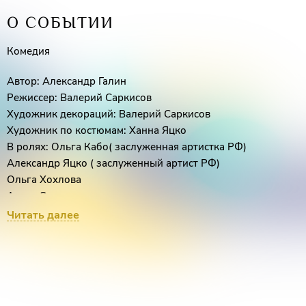
О СОБЫТИИ
Комедия
Автор: Александр Галин
Режиссер: Валерий Саркисов
Художник декораций: Валерий Саркисов
Художник по костюмам: Ханна Яцко
В ролях: Ольга Кабо( заслуженная артистка РФ)
Александр Яцко ( заслуженный артист РФ)
Ольга Хохлова
Антон Эльдаров
«Артист Продакшн» представляет вниманию зрителя
Читать далее
новый театральный проект «ВОЗВРАЩЕНИЕ ЛЮБВИ» по
одноименной пьесе А. Галина.
Сюжет закручивается вокруг главного героя, который
ввиду жизненных обстоятельств вынужден был
прибегнуть к услугам пластического хирурга и изменить