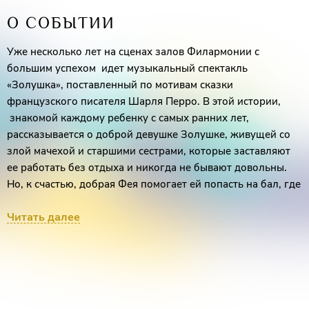
О СОБЫТИИ
Уже несколько лет на сценах залов Филармонии с
большим успехом идет музыкальный спектакль
«Золушка», поставленный по мотивам сказки
французского писателя Шарля Перро. В этой истории,
знакомой каждому ребенку с самых ранних лет,
рассказывается о доброй девушке Золушке, живущей со
злой мачехой и старшими сестрами, которые заставляют
ее работать без отдыха и никогда не бывают довольны.
Но, к счастью, добрая Фея помогает ей попасть на бал, где
и происходят чудеса: в Золушку влюбляется Принц…
Читать далее
Эта старинная сказка родилась много веков назад. И пусть
каждый рассказывает ее на свой лад – добро в ней всегда
побеждает зло, а прекрасный Принц находит свою милую
Золушку. В постановке с участием артистов, сказка
«звучит» как красивая романтическая история, понятная