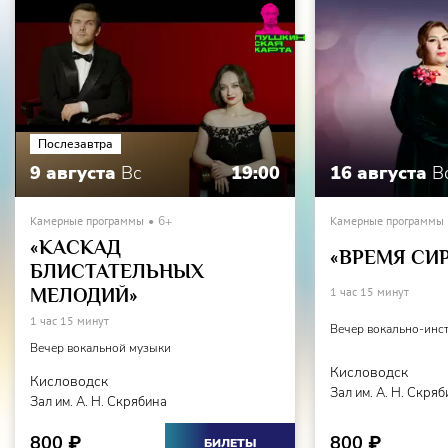
Послезавтра
9 августа
Вс
19:00
16 августа
В
Камерные программы
6+
Камерные программы
«КАСКАД
«ВРЕМЯ СИ
БЛИСТАТЕЛЬНЫХ
МЕЛОДИЙ»
1 час 15 минут
1 час 15 минут
Вечер вокально-инс
Вечер вокальной музыки
Кисловодск
Кисловодск
Зал им. А. Н. Скря
Зал им. А. Н. Скрябина
800
800
₽
₽
БИЛЕТЫ