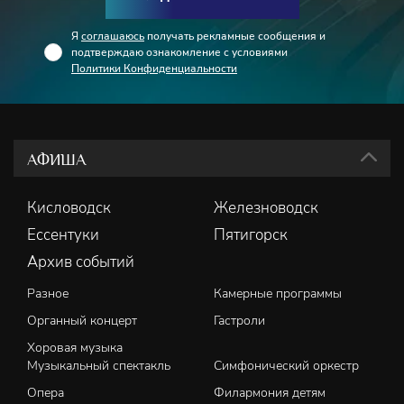
Я
соглашаюсь
получать рекламные сообщения и
подтверждаю ознакомление с условиями
Политики Конфиденциальности
АФИША
Кисловодск
Железноводск
Ессентуки
Пятигорск
Архив событий
Разное
Камерные программы
Органный концерт
Гастроли
Хоровая музыка
Музыкальный спектакль
Симфонический оркестр
Опера
Филармония детям