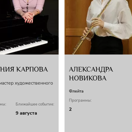
музыки.
Маэстро гастролировал в Германии, Италии, 
Белоруссии, Греции, на Кипре. По заказ
симфоническим оркестром произведения рус
российскими коллективами, в их числе о
филармоний, Российский национальный 
симфонический оркестр имени Е.Ф. Светла
П.И. Чайковского, Национальный филармоничес
ЕНИЯ КАРПОВА
АЛЕКСАНДРА
НОВИКОВА
 мастер художественного
Флейта
Программы:
мы:
Ближайшее событие:
2
9 августа