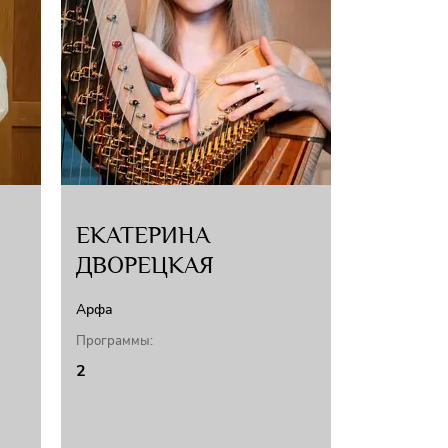
Испании, Польше, Эстонии, Южной Корее, Китае,
у Баварского радио записал с Бамбергским
ских композиторов. Сотрудничает с ведущими
ркестры Московской и Санкт-Петербургской
оркестр, Государственный академический
нова, Большой симфонический оркестр имени
кий оркестр России, оркестр «Новая Россия».
ЕКАТЕРИНА
ДВОРЕЦКАЯ
Арфа
Программы:
2