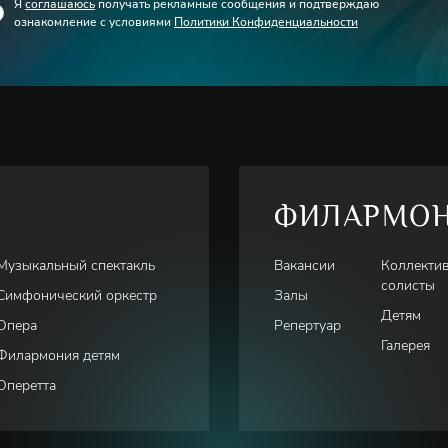
Я
соглашаюсь
получать рекламные сообщения и подтверждаю
ознакомление с условиями
Политики Конфиденциальности
ФИЛАРМО
Музыкальный спектакль
Вакансии
Коллекти
солисты
Симфонический оркестр
Залы
Детям
Опера
Репертуар
Галерея
Филармония детям
Оперетта