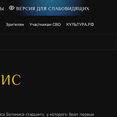
ТЫ
ВЕРСИЯ ДЛЯ СЛАБОВИДЯЩИХ
и
Зрителям
Участникам СВО
КУЛЬТУРА.РФ
НИС
са Ботиниса-старшего, у которого брал первые