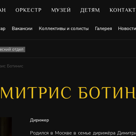
АН
ОРКЕСТР
МУЗЕЙ
ДЕТЯМ
КОНТАК
уар
Вакансии
Коллективы и солисты
Галерея
Новост
ский отдел
рис Ботинис
МИТРИС БОТИ
Дирижер
Родился в Москве в семье дирижёра Димитри