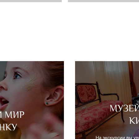
МУЗЕ
Й МИР
К
НКУ
На экскурсии вы у