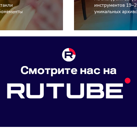
ктакли
инструментов 19–2
абонементы
уникальных архиво