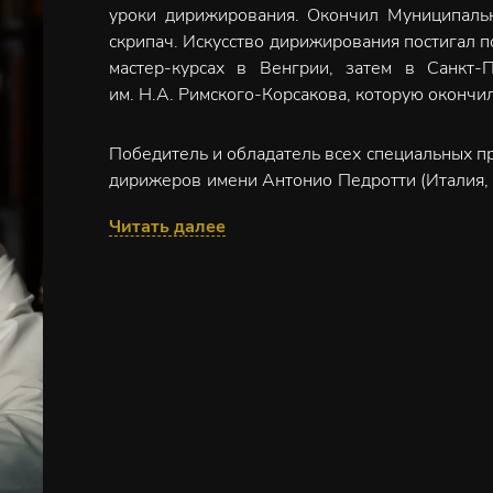
уроки дирижирования. Окончил Муниципальн
скрипач. Искусство дирижирования постигал 
мастер-курсах в Венгрии, затем в Санкт-П
им. Н.А. Римского-Корсакова, которую окончил
Победитель и обладатель всех специальных 
дирижеров имени Антонио Педротти (Италия, 
музыкального конкурса по специальности «о
Читать далее
2011). В 2021 году стал лауреатом Прем
культуры за вклад в развитие традици
просветительскую деятельность.
С сентября 2024 года – художественный ру
симфонического оркестра Санкт-Петербургско
прошлых сезонах и успешно провел гастроли 
управлением Димитриса Ботиниса пройдут ко
прозвучат сочинения Рахманинова, Прокофьев
Десятая симфонии Шостаковича (к 80-летию