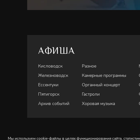
АФИША
Кисловодск
Разное
Железноводск
Камерные программы
Ессентуки
Органный концерт
Пятигорск
Гастроли
Архив событий
Хоровая музыка
Кисловодск
Ессенту
Мы используем cookie-файлы в целях функционирования сайта, статистик