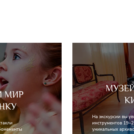
МУЗЕ
Й МИР
К
НКУ
На экскурсии вы у
ктакли
инструментов 19–2
абонементы
уникальных архиво