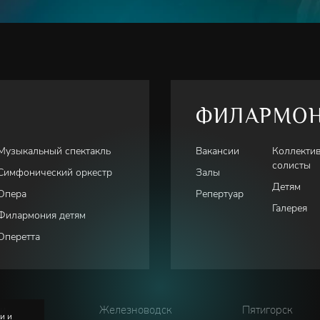
ФИЛАРМО
Музыкальный спектакль
Вакансии
Коллекти
солисты
Симфонический оркестр
Залы
Детям
Опера
Репертуар
Галерея
Филармония детям
Оперетта
ки
Железноводск
Пятигорск
и и