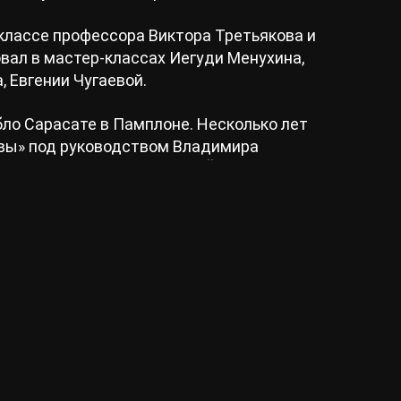
классе профессора Виктора Третьякова и
овал в мастер-классах Иегуди Менухина,
 Евгении Чугаевой.
бло Сарасате в Памплоне. Несколько лет
вы» под руководством Владимира
лах, как
Carnegie Hall
в Нью-Йорке, Большой
l Hall
в Лондоне,
Musikverein
в
 Лондоне,
Suntory Hall
в Токио,
Koerner Hall
,
олее 200 городов в таких странах, как
 Австралия, Великобритания, Южная Корея,
ия, Латвия, Литва, Грузия, Молдова,
ряна.