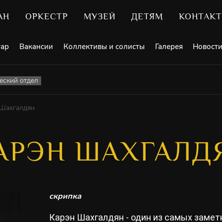
АН
ОРКЕСТР
МУЗЕЙ
ДЕТЯМ
КОНТАК
уар
Вакансии
Коллективы и солисты
Галерея
Новост
ский отдел
 Шахгалдян
АРЭН ШАХГАЛД
скрипка
Карэн Шахгалдян - один из самых заме