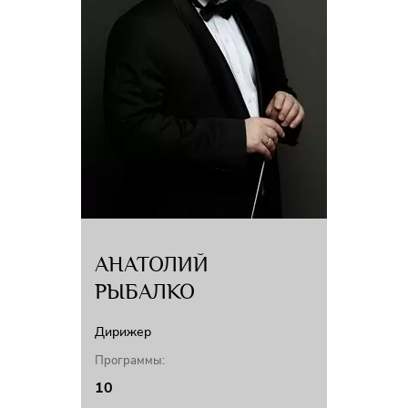
им.А.Немтина (2022г.).
С 2005 года преподает на кафедре органа и клавесина Санкт-
Петербургской консерватории, с 2019 года в должности доцента. В 2023
году удостоена ученого звания доцента.
С 2001 года - преподаватель Теологического института Евангелическо-
лютеранской церкви Ингрии, руководитель Гильдии канторов Церкви
Ингрии. В 2010-2015 годах также преподавала на кафедре органа,
клавесина и карильона Санкт-Петербургского государственного
университета.
Член жюри II-го всероссийского конкурса органистов им.В.Ф.Одоевского
(г. Королёв, Московская область, 2016год), V-го международного
конкурса органистов им.А.Ф.Гедике (г. Москва, 2018 год).
Марина Вяйзя ведёт активную концертную деятельность как в России, так
АНАТОЛИЙ
и в Финляндии, Эстонии, Швеции, Великобритании, Германии,
РЫБАЛКО
Швейцарии, Китае, выступая сольно, а также в ансамбле с вокалистами,
инструменталистами и хоровыми коллективами.
Дирижер
В обширном репертуаре органистки представлены произведения
различных эпох и стилей.
Программы:
В 2012 году совместно с меццо-сопрано Еленой Еремеевой выпустила
10
аудиозапись «Музыка барокко для меццо-сопрано и органа». В 2018 году