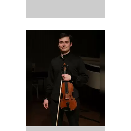
выпустила CD «Одному Богу слава», который включает в себя
произведения И.С.Баха и песнопения Евангелическо-лютеранской
церкви.
Марина Вяйзя является приглашённым солистом Мариинского театра, а
также членом Союза концертных деятелей Санкт-Петербурга.