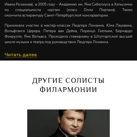
Ивана Розанова), в 2005 году – Академию им. Яна Сибелиуса в Хельсинки
по специальности «орган» (класс Олли Портана). Также
окончила аспирантуру Санкт-Петербургской консерватории.
Принимала участие в мастер-классах Людгера Ломанна, Юна Лауквика,
Вольфганга Церера, Питера ван Дейка, Лоренцо Гиельми, Бернардо
Фокрулле, Яна Вольвса. Проходила стажировку в Штутгартской высшей
школе музыки и театра под руководством Людгера Ломанна.
В 1991–2013 годах служила органистом и руководителем хора в
Читать далее
евангелическо-лютеранской церкви Святого Георгия в Колтушах
(Ленинградская область). С 2009 года является главным органистом и
худ
ожественным руководителем Санкт-петербургского кафедрального
собора Святой Марии. В 2010 году финская фирма Martti Porthan вела
ДРУГИЕ СОЛИСТЫ
в соборе работы по установке необарочного органа. Марина Вяйзя
участвовала в комиссии по разработке его проекта и была ответственным
ФИЛАРМОНИИ
куратором при установке инструмента.
Как главный органист собора организует общедоступные концерты.
Дважды получала специальную премию на Международном конкурсе
органистов им. Микаэла Таривердиева. В качестве дипломанта конкурса
провела концертный тур по Великобритании.
Лауреат 1-й степени международных конкурсов JS Fest (Финляндия),
Звездный Олимп, XI международный многожанровый конкурс