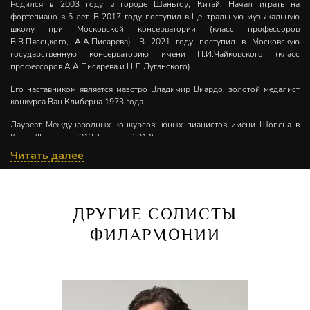
Родился в 2003 году в городе Шаньтоу, Китай. Начал играть на
фортепиано в 5 лет. В 2017 году поступил в Центральную музыкальную
школу при Московской консерватории (класс профессоров
В.В.Пясецкого, А.А.Писарева). В 2021 году поступил в Московскую
государственную консерваторию имени П.И.Чайковского (класс
профессоров А.А.Писарева и Н.Л.Луганского).
Его наставником является маэстро Владимир Виардо, золотой медалист
конкурса Ван Клиберна 1973 года.
Лауреат Международных конкурсов: юных пианистов имени Шопена в
Китае (II премия,2012; I премия,2014),
Читать далее
Китайского национального конкурса молодых пианистов
Pearl River Kayserburg (III премия, 2013),
X Международного конкурса юных пианистов «Ступень к мастерству»
(Санкт-Петербург, II премия,2015),
ДРУГИЕ СОЛИСТЫ
лауреат I Международного конкурса молодых пианистов
ФИЛАРМОНИИ
Grand Piano Competition (Москва, 2016),
II Московского Международного конкурса пианистов Владимира
Крайнева (Москва, II премия, 2017),
Лауреат II международного конкурса молодых пианистов