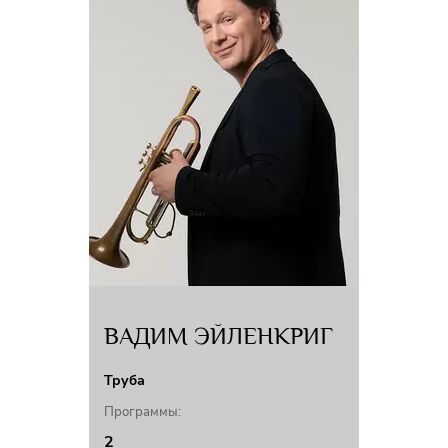
Grand Piano Competition (Москва, 2018),
Гран-при I Международного конкурса молодых пианистов им. М.Жиркова
(Москва, 2021),
Гран-при XII международного конкурса пианистов им. К.Н.Игумнова
(Липецк, 2023).
В 2025 году Ляо Тинхуну присуждается Бронзовая медаль, и он
становится лауреатом 3 премии II Международного конкурса пианистов,
композиторов и дирижеров имени С.В. Рахманинова (2025, Москва)
Участвовал в Международном Дальневосточном фестивале «Мариинский»
во Владивостоке и фестивале «Звезды на Байкале» в Иркутске, выступал с
Маэстро Валерием Гергиевым, Евгением Шестаковым, Юрием Ткаченко,
Александром Сладковским и другими именитыми дирижерами.
ВАДИМ ЭЙЛЕНКРИГ
Труба
Программы:
2