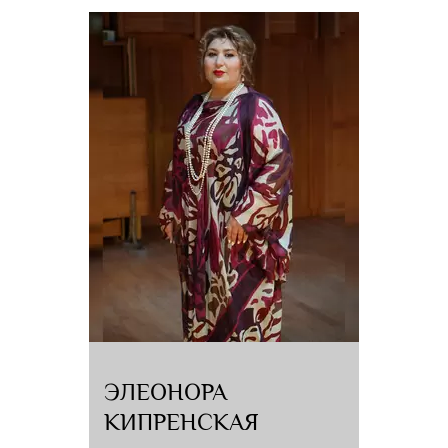
Александровича, где проводятся мастер-классы и камерные концерты
молодёжных проектов Санкт-Петербургского Дома музыки.
В 2011 году за большой вклад в отечественное музыкальное искусство и
подготовку музыкально-педагогических кадров награждён Орденом
Почёта. В 2016 году – орденом Александра Невского. В 2017 году –
казахским Орденом «Достык» (Орден Дружбы) ІІ степени, в 2021 году -
орденом "За заслуги перед Отечеством" IV степени.
Как солист сотрудничает с оркестром Московской, Новосибирской,
Санкт-Петербургской, Самарской филармоний, ГАСО им. Светланова,
оркестром Капеллы Санкт-Петербурга, принимает участие в ведущих
музыкальных фестивалях.
Выступает с концертами в России и Европе. Успешный творческий союз
сложился с такими дирижерами как Валерий Гергиев, Юрий Темирканов,
Арвид Янсонс, Марис Янсонс, Саулюс Сондецкис, Юрий Симонов, Мартин
Браббинс.
Обширный сольный и оркестровый репертуар включает сочинения
разных эпох и стилей. Имеет записи на радио и телевидении.
Ежегодно проводит серии мастер - классов в России, европейских
странах, в Корее и Японии. Принимает участие в работе жюри
национальных и международных конкурсов
ЭЛЕОНОРА
КИПРЕНСКАЯ