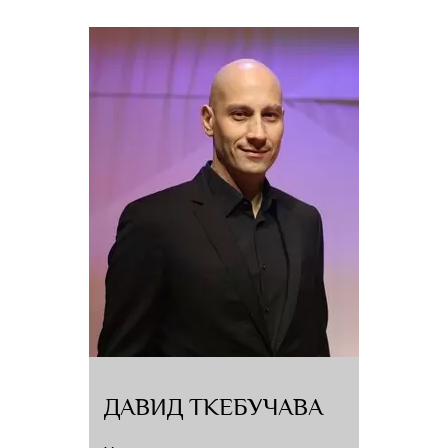
Ю. Кочнев дважды награжден главным призом Национального
театрального фестиваля «Золотая Маска» – «За мастерскую
и вдохновенную интерпретацию» оперы «Леди Макбет Мценского уезда»
Д. Шостаковича (1998 г.) и постановку балета С. Прокофьева «Стальной
скок» (2016г.).
В 1999, 2000 и 2007 гг. был председателем жюри, а в 2004 и 2009 –
членом жюри Национальной театральной премии и фестиваля «Золотая
Маска» в номинации «Музыкальный театр». Дирижировал
заключительные туры конкурса им.П.Чайковского (Москва, 2002г.)
и конкурса им.П.Чайковского для молодых исполнителей (Китай, 2002г.).
В 2011 и 2015 году стал членом жюри I и II Всероссийского конкурса
дирижеров.
С 1986 г. – организатор ежегодного Собиновского музыкального
фестиваля, с 1999 г. – председатель жюри Конкурса конкурсов
вокалистов, проводимого в рамках этого фестиваля. Подготовил и провел
уникальные концертные программы, в которых прозвучали редко или
впервые исполняющиеся в России произведения: шедевры
симфонической, ораториальной классики – такие, как «Реквием»
Г.Берлиоза, «Реквием» А.Дворжака, Третья симфония Г.Малера, оратория
«Сотворение мира» Й.Гайдна, «Большая Месса» В.Моцарта, «Военный
ДАВИД ТКЕБУЧАВА
реквием» Б.Бриттена, оратория «Христос на Масличной горе»»
Л.Бетховена, хоровая симфония Ф.Гласса, цикл симфоний «Совершишася»
А.Карманова, «Русский реквием» А.Чайковского, былина «Сон Степана