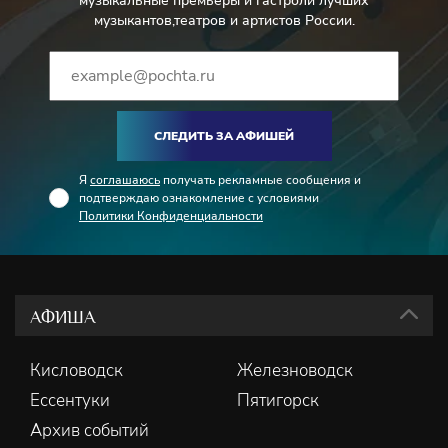
музыкальные премьеры и гастроли лучших
музыкантов,театров и артистов России.
СЛЕДИТЬ ЗА АФИШЕЙ
Я
соглашаюсь
получать рекламные сообщения и
подтверждаю ознакомление с условиями
Политики Конфиденциальности
АФИША
Кисловодск
Железноводск
Ессентуки
Пятигорск
Архив событий