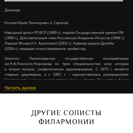
Дирижер
Кочнев Юрий Леонидович (г. Саратов)
Народный артист РСФСР (1990 г.), лауреат Государственной премии РФ
(1995 г.), Действительный член Российской Академии Искусств (1996 г.),
Лауреат Фонда И.К. Архиповой (2002 г.), Кавалер ордена Дружбы
(2004 г.), кандидат искусствоведения, профессор.
Окончил Ленинградскую государственную консерваторию
им.Н.А.Римского-Корсакова по трем специальностям: альт, история
и теория музыки, симфоническое дирижирование. С 1975 г. является
главным дирижером, а с 1991 г. – художественным руководителем
Саратовского академического театра оперы и балета. Осуществил более
50 постановок, в том числе «Возвышение и падение города Махагони»
Читать далее
К.Вайля (впервые в России), «Крутнява» Э.Сухоня, «Вильгельм Телль»
Дж.Россини, «Леди Макбет Мценского уезда» Д.Шостаковича (I-я
редакция), «Вольный стрелок» К.Вебера; «Повесть о настоящем человеке»
С.Прокофьева, «Маргарита» В.Кобекина (мировая премьера), «Бандиты
ДРУГИЕ СОЛИСТЫ
или дело о трех миллионах» Ж.Оффенбаха, «Садко» Н.Римского-
Корсакова, «Орестея» С.Танеева «Лоэнгрин», «Тангейзер», «Риенци.
ФИЛАРМОНИИ
Последний трибун Рима» (впервые в России) Р. Вагнера, «Вешние воды»
В. Кобекина (Мировая премьера), «Петр Первый» А. Петрова и другие.