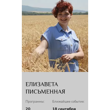
прошел с впечатляющим успехом.
В 2020 г. награжден Премией «ЛЕГЕНДА» Всероссийского фестиваля
«ВИДЕТЬ МУЗЫКУ». Организаторами премии были отмечены заслуги
маэстро в продвижении на российской сцене малоизвестных
произведений русской и зарубежной классики.
В 2022 году осуществил постановку двух версий оперы Андрея Петрова
«Петр Первый» — в формате open-air на Набережной Саратова
и полноценного спектакля для театральной сцены. Постановка вызвала
большой общественный резонанс. Приглашенные критики федеральных
изданий высоко оценили новую работу театра и большое значение этого
опыта по продвижению произведений современных авторов.
В ноябре 2022 г. за многолетний добросовестный труд, заслуги
в профессиональном становлении молодых специалистов и активную
наставническую деятельность Юрий Кочнев награжден Почетным знаком
Губернатора Саратовской области «За наставничество».
ЕЛИЗАВЕТА
В 2013 году за заслуги в области культуры и многолетнюю плодотворную
работу Юрий Кочнев награжден Почетной грамотой Президента
ПИСЬМЕННАЯ
Российской Федерации.
Программы:
Ближайшее событие:
20
18 сентября