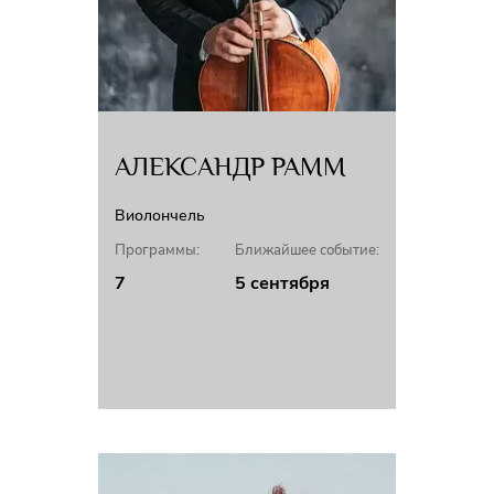
оркестров Москвы, Санкт-Петербурга. В сезонах 2002-2004 гг. являлся
главным дирижером Академического симфонического оркестра
филармонии на Кавказских Минеральных водах (Кисловодск); 2004-
2006 гг. работал в качестве главного дирижера с симфоническим
оркестром Москвы («Русская филармония»).
В 1994 г. провел гастроли саратовского театра в крупнейших городах
Южной Кореи; в 1996 г. – в Мюнхене (Германия) на театральном фестивале
АЛЕКСАНДР РАММ
«Русские сезоны».
В 2003 году газета «Музыкальное обозрение» назвала Ю.Кочнева
Виолончель
«Дирижером года».
Программы:
Ближайшее событие:
В июне 2011 года Объединённый симфонический оркестр Саратова под
руководством Юрия Кочнева представлял Россию на одном из самых
7
5 сентября
престижных музыкальных форумов – VI Фестивале симфонических
оркестров мира, посвященном Дню России. В Колонном зале Дома
Союзов коллективом были исполнены знаковые произведения русской
музыки – симфония «Манфред» П.Чайковского, сюита из оперы «Сказание
о невидимом граде Китеже» Н.Римского-Корсакова и сюита «Ала
и Лоллий» С.Прокофьева.
В 2019 г. в качестве дирижера-постановщика представил мировую
премьеру театра – балет «Вешние воды» В. Кобекина на Новой сцене
Большого театра России в рамках Четвертого Фестиваля «Видеть музыку»,
проводимого Ассоциацией Музыкальных Театров. Показ балета в Москве