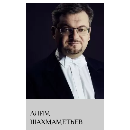
Чайковского, Академическим симфоническим оркестром Московской
филармонии, Варшавским симфоническим оркестром, Сиднейским
симфоническим оркестром, Токийским симфоническим оркестром,
Венским и Краковским камерными оркестрами и многими другими
коллективами.
Сотрудничал с такими музыкантами, как Михаил Плетнёв, Владимир
Спиваков, Марк Горенштейн, Максим Венгеров, Казимеж Корд, Вероника
Дударова, Александр Рудин, Фуат Мансуров, Борис Андрианов, Миша
Майский, Юлиан Рахлин.
Записи музыканта, вышедшие в России, Японии, Великобритании,
Голландии, Австралии, получили высокие оценки в прессе и удостоены
наград. В сентябре 2007 года совместный диск виолончелиста Бориса
Андрианова и Рэма Урасина был выбран английским журналом
Gramophone как лучший камерный диск месяца.
Казанские кинематографисты сняли о Рэме Урасине фильмы «Это вечное
чудо» (1993) и «Большая игра» (2000).
По результатам ежегодного конкурса газеты «Музыкальное обозрение»
Урасин был удостоен звания «Музыкант года» (2009).
АЛИМ
ШАХМАМЕТЬЕВ