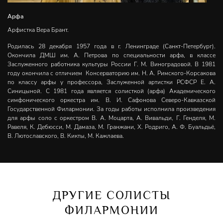
Арфа
Арфистка Вера Брант.
Родилась 28 декабря 1957 года в г. Ленинграде (Санкт-Петербург).
Окончила ДМШ им. А. Петрова по специальности арфа, в классе
Заслуженного работника культуры России Г. М. Виноградовой. В 1981
году окончила с отличием Консерваторию им. Н. А. Римского-Корсакова
по классу арфы у профессора, Заслуженной артистки РСФСР Е. А.
Синицыной. С 1981 года является солисткой (арфа) Академического
симфонического оркестра им. В. И. Сафонова Северо-Кавказской
Государственной Филармонии. За годы работы исполнила произведения
для арфы соло с оркестром В. А. Моцарта, А. Вивальди, Г. Генделя, М.
Равеля, К. Дебюсси, М. Дамаза, М. Гранжани, Х. Родриго, А. Ф. Буальдьё,
В. Лютославского, В. Кикты, М. Кажлаева.
ДРУГИЕ СОЛИСТЫ
ФИЛАРМОНИИ