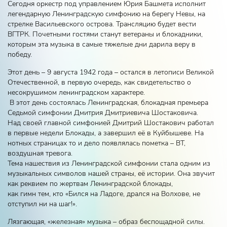
Сегодня оркестр под управлением Юрия Башмета исполнит
легендарную Ленинградскую симфонию на берегу Невы, на
стрелке Васильевского острова. Трансляцию будет вести
ВГТРК. Почетными гостями станут ветераны и блокадники,
которым эта музыка в самые тяжелые дни дарила веру в
победу.
Этот день – 9 августа 1942 года – остался в летописи Великой
Отечественной, в первую очередь, как свидетельство о
несокрушимом ленинградском характере.
В этот день состоялась Ленинградская, блокадная премьера
Седьмой симфонии Дмитрия Дмитриевича Шостаковича.
Над своей главной симфонией Дмитрий Шостакович работал
в первые недели Блокады, а завершил её в Куйбышеве. На
нотных страницах то и дело появлялась пометка – ВТ,
воздушная тревога.
Тема нашествия из Ленинградской симфонии стала одним из
музыкальных символов нашей страны, её истории. Она звучит
как реквием по жертвам Ленинградской блокады,
как гимн тем, кто «Бился на Ладоге, дрался на Волхове, не
отступил ни на шаг!».
Лязгающая, «железная» музыка – образ беспощадной силы.