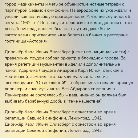
город медикаменты и четыре объемистые нотные тетради с
партитурой Седьмой симфонии. На аэродроме их уже ждали и
увезли, как величайшую драгоценность. А что же случилось 9
августа 1942-го? По плану гитлеровского командования в этот
день Ленинград должен был пасть, у них даже были
заготовлены пригласительные билеты на банкет в ресторане
гостиницы «Астория».
Дирижёр Карл Ильич Элиасберг (немец по национальности) с
превеликим трудом собрал оркестр в блокадном городе. Во
время репетиций музыкантам выделили дополнительные
пайки. Ударника Жаудата Айдарова Карл Ильич отыскал в
мертвецкой, заметил, что пальцы музыканта слегка
шевельнулись. “Он же живой!” – собравшись с силами, крикнул
дирижер, и спас музыканта. Без Айдарова симфония в
Ленинграде не состоялась бы – ведь именно он должен был
выбивать барабанную дробь в “теме нашествия”.
Дирижёр Карл Ильич Элиасберг с оркестром во время
репетиции Седьмой симфонии, Ленинград, 1942
Дирижёр Карл Ильич Элиасберг с оркестром во время
репетиции Седьмой симфонии, Ленинград, 1942.