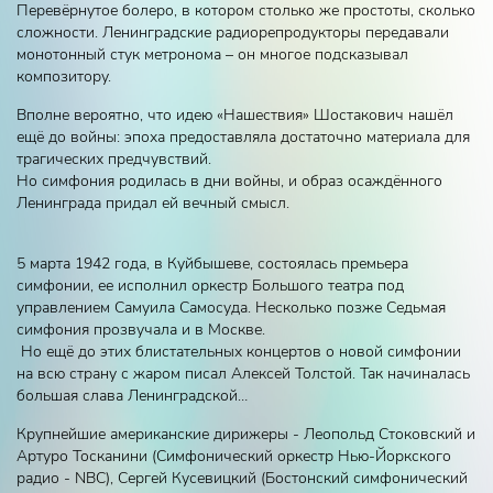
Перевёрнутое болеро, в котором столько же простоты, сколько
сложности. Ленинградские радиорепродукторы передавали
монотонный стук метронома – он многое подсказывал
композитору.
Вполне вероятно, что идею «Нашествия» Шостакович нашёл
ещё до войны: эпоха предоставляла достаточно материала для
трагических предчувствий.
Но симфония родилась в дни войны, и образ осаждённого
Ленинграда придал ей вечный смысл.
5 марта 1942 года, в Куйбышеве, состоялась премьера
симфонии, ее исполнил оркестр Большого театра под
управлением Самуила Самосуда. Несколько позже Седьмая
симфония прозвучала и в Москве.
Но ещё до этих блистательных концертов о новой симфонии
на всю страну с жаром писал Алексей Толстой. Так начиналась
большая слава Ленинградской…
Крупнейшие американские дирижеры - Леопольд Стоковский и
Артуро Тосканини (Симфонический оркестр Нью-Йоркского
радио - NBC), Сергей Кусевицкий (Бостонский симфонический