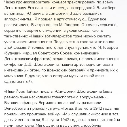
Через громкоговорители концерт транслировали по всему
Ленинграду. Его слышали и немцы на передовой. Элиасберг
вспоминал: «Отзвучала симфония. В зале раздались
аплодисменты… Я прошел в артистическую… Вдруг все
расступились. Быстро вошел М. Говоров. Он очень серьезно,
сердечно говорил о симфонии, а уходя сказал как-то
таинственно: «Наших артиллеристов тоже можно считать
участниками исполнения». Тогда, честно говоря, я не понял
этой фразы. И только много лет спустя узнал, что М. Говоров
(будущий маршал Советского Союза, командующий
Ленинградским фронтом) отдал приказ, на время исполнения
симфонии Д.Д. Шостаковича, нашим артиллеристам вести
интенсивный огонь по вражеским батареям и принудить их к
молчанию. Я думаю, что в истории музыки такой факт –
единственный».
«Нью-Йорк Таймс» писала: «Симфония Шостаковича была
равносильна нескольким транспортам с вооружением».
Бывшие офицеры Вермахта после войны разыскали
Элиасберга и признались ему: «Тогда, 9 августа 1942 года, мы
поняли, что проиграем войну». «Мы слушали симфонию в тот
день. Именно тогда, 9 августа 1942 года стало ясно, что война
нами проиграна. Мы ощутили вашу силу, способную