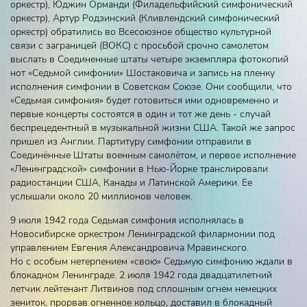
оркестр), Юджин Орманди (Филадельфийский симфонический
оркестр), Артур Родзинский (Кливлендский симфонический
оркестр) обратились во Всесоюзное общество культурной
связи с заграницей (ВОКС) с просьбой срочно самолетом
выслать в Соединенные штаты четыре экземпляра фотокопий
нот «Седьмой симфонии» Шостаковича и запись на пленку
исполнения симфонии в Советском Союзе. Они сообщили, что
«Седьмая симфония» будет готовиться ими одновременно и
первые концерты состоятся в один и тот же день - случай
беспрецедентный в музыкальной жизни США. Такой же запрос
пришел из Англии. Партитуру симфонии отправили в
Соединённые Штаты военным самолётом, и первое исполнение
«Ленинградской» симфонии в Нью-Йорке транслировали
радиостанции США, Канады и Латинской Америки. Ее
услышали около 20 миллионов человек.
9 июля 1942 года Седьмая симфония исполнялась в
Новосибирске оркестром Ленинградской филармонии под
управлением Евгения Александровича Мравинского.
Но с особым нетерпением «свою» Седьмую симфонию ждали в
блокадном Ленинграде. 2 июля 1942 года двадцатилетний
летчик лейтенант Литвинов под сплошным огнем немецких
зениток, прорвав огненное кольцо, доставил в блокадный