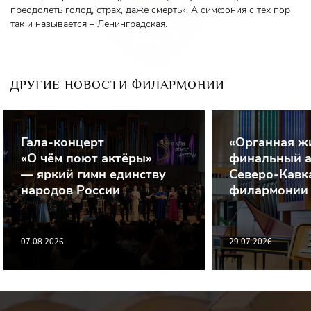
преодолеть голод, страх, даже смерть». А симфония с тех пор
так и называется – Ленинградская.
ДРУГИЕ НОВОСТИ ФИЛАРМОНИИ
Гала-концерт
«Органная ж
«О чём поют актёры»
финальный а
— яркий гимн единству
Северо-Кавк
народов России
филармонии
07.08.2026
29.07.2026