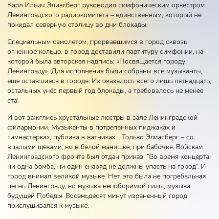
Карл Ильич Элиасберг руководил симфоническим оркестром
Ленинградского радиокомитета – единственным, который не
покидал северную столицу во дни блокады.
Специальным самолетом, прорвавшимся в город сквозь
огненное кольцо, в город доставили партитуру симфонии, на
которой была авторская надпись: «Посвящается городу
Ленинграду». Для исполнения были собраны все музыканты,
еще оставшиеся в городе. Их оказалось всего лишь пятнадцать,
остальных унёс первый год блокады, а требовалось не менее
ста!
И вот зажглись хрустальные люстры в зале Ленинградской
филармонии. Музыканты в потрепанных пиджаках и
гимнастерках, публика в ватниках… Только Элиасберг – со
впалыми щеками, но в белой манишке, при бабочке. Войскам
Ленинградского фронта был отдан приказ: ”Во время концерта
ни одна бомба, ни один снаряд не должны упасть на город”. И
город внимал великой музыке. Нет, это была не погребальная
песнь Ленинграду, но музыка непоборимой силы, музыка
будущей Победы. Восемьдесят минут израненный город
прислушивался к музыке.