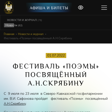
АФИША И БИЛЕТЫ
НОВОСТИ И ЖУРНАЛ
(78)
Новости
(82)
Главная
Новости и журнал
Фестиваль «Поэмы» посвящённый А.Н.Скрябину
01.07.2022
ФЕСТИВАЛЬ «ПОЭМЫ»
ПОСВЯЩЁННЫЙ
А.Н.СКРЯБИНУ
С 9 июля по 23 июля в Северо-Кавказской госфилармонии
им. В.И. Сафонова пройдет фестиваль «Поэмы» посвящённый
А.Н.Скрябину
.