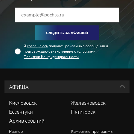
СЛЕДИТЬ ЗА АФИШЕЙ
Я
соглашаюсь
получать рекламные сообщения и
подтверждаю ознакомление с условиями
Политики Конфиденциальности
АФИША
Кисловодск
Железноводск
Ессентуки
Пятигорск
Архив событий
Разное
Камерные программы