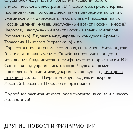
Слушателей ждут новые программы Академического
симфонического оркестра им. В.И. Сафонова, яркие оперные
постановки, как полюбившиеся, так и премьерные; встречи с
уже знакомыми дирижерами и солистами- Народный артист
России
Евгений Князев
, Заслуженный артист России
Тимофей
Фёдоров
, Заслуженный артист России
Евгений Михайлов
(фортепиано), Лауреат международных конкурсов
Арсений
Тарасевич-Николаев
(фортепиано) и др.
Торжественное
открытие фестиваля
, состоится в Кисловодске
9-го июля : в зале имени А. Скрябина
прозвучит концерт в
исполнении Академического симфонического оркестра им. В.И.
Сафонова под управлением маэстро Лауреата премии
Президента России и международных конкурсов
Димитриса
Ботиниса
, солист - Лауреат международных конкурсов
Арсений Тарасевич-Николаев
(фортепиано).
Подробное расписание фестиваля смотрите
на сайте
и в кассах
филармонии!
ДРУГИЕ НОВОСТИ ФИЛАРМОНИИ