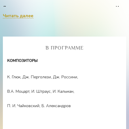
Лауреат международных конкурсов
Илья
Точилкин
(баритон)
Читать далее
Лауреат международных конкурсов
Наталья
Чувьюрова
(сопрано),
Маргарита Бекетова
(фортепиано)
В ПРОГРАММЕ
Конферансье
– Игорь Дробышев
КОМПОЗИТОРЫ
К. Глюк, Дж. Перголези, Дж. Россини,
В.А. Моцарт, И. Штраус, И. Кальман,
П. И. Чайковский, Б. Александров