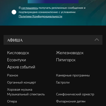
Я
соглашаюсь
получать рекламные сообщения и
подтверждаю ознакомление с условиями
Политики Конфиденциальности
АФИША
Кисловодск
Железноводск
Ессентуки
Пятигорск
Архив событий
Разное
Камерные программы
Органный концерт
Гастроли
Хоровая музыка
Музыкальный спектакль
Симфонический оркестр
Опера
Филармония детям