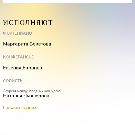
ИСПОЛНЯЮТ
ФОРТЕПИАНО
Маргарита Бекетова
КОНФЕРАНСЬЕ
Евгения Карпова
СОЛИСТЫ
Лауреат международных конкурсов
Наталья Чувьюрова
Лауреат международных конкурсов
Показать всех
Илья Точилкин