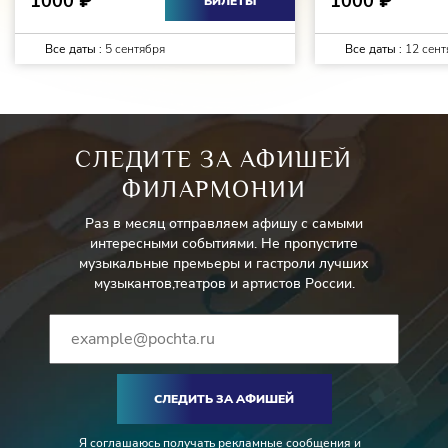
1000
1000
₽
₽
БИЛЕТЫ
Все даты :
5 сентября
Все даты :
12 сент
СЛЕДИТЕ ЗА АФИШЕЙ
ФИЛАРМОНИИ
Раз в месяц отправляем афишу с самыми
интересными событиями. Не пропустите
музыкальные премьеры и гастроли лучших
музыкантов,театров и артистов России.
СЛЕДИТЬ ЗА АФИШЕЙ
Я
соглашаюсь
получать рекламные сообщения и