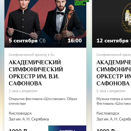
5 сентября
Сб
16:00
12 сентября
Симфонический оркестр
6+
Симфонический оркес
АКАДЕМИЧЕСКИЙ
АКАДЕМИЧ
СИМФОНИЧЕСКИЙ
СИМФОНИЧ
ОРКЕСТР ИМ. В.И.
ОРКЕСТР ИМ.
САФОНОВА
САФОНОВА
2 часа с антрактом
2 часа с антрактом
Открытие фестиваля «Шостакович. Образ
Музыка театра и кин
отечества»
Фестиваль «Шостаков
Кисловодск
Кисловодск
Зал им. А. Н. Скрябина
Зал им. А. Н. Скря