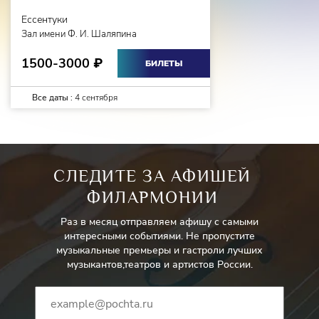
Панталоне деи Бизоньози
(венецианский купец, отец
Ессентуки
Клариче) -
Виктор Журавлев
Зал имени Ф. И. Шаляпина
1500-3000
₽
Доктор Ломбарди
(отец Сильвио) - Лауреат
БИЛЕТЫ
международных театральных конкурсов и
фестивалей
Игорь Дробышев
Все даты :
4 сентября
Смеральдина
(невеста Труффальдино, служанка
Панталоне) - Дипломант III Национальной оперной
премии "Онегин", Лауреат международных конкурсов
СЛЕДИТЕ ЗА АФИШЕЙ
Наталья Старкова
ФИЛАРМОНИИ
Бригелла
(хозяйка гостиницы, друг Беатриче и Федерико)
Раз в месяц отправляем афишу с самыми
-
Элеонора Кипренская
интересными событиями. Не пропустите
музыкальные премьеры и гастроли лучших
Уличный певец, продавец масок
-
Иван Буянец
музыкантов,театров и артистов России.
Уличные музыканты и танцоры – Ирина Калашникова,
Дарина Темирбулатова, Марина Кузнецова, Евгения