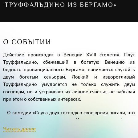
ТРУФФАЛЬДИНО ИЗ БЕРГАМО»
О СОБЫТИИ
Действие происходит в Венеции ХVIII столетия. Плут
Труффальдино, сбежавший в богатую Венецию из
бедного провинциального Бергамо, нанимается слугой к
двум богатым сеньорам. Ловкий и изворотливый
Труффальдино умудряется не только служить двум
господам, но и устраивает их личное счастье, не забывая
при этом о собственных интересах.
О комедии «Слуга двух господ» в свое время писали, что
пьеса «быстрая и напористая». И в самом деле, действие
разворачивается так стремительно, что зритель едва
Читать далее
успевает следить за путаным сюжетом. Казалось, что