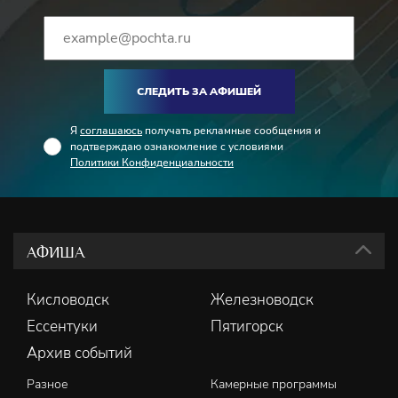
Гварнери и место первой скрипки Эдуарду Тадевосяну,
который до сего дня является художественным
руководителем квартета им. Комитаса.
СЛЕДИТЬ ЗА АФИШЕЙ
Я
соглашаюсь
получать рекламные сообщения и
подтверждаю ознакомление с условиями
Политики Конфиденциальности
АФИША
Кисловодск
Железноводск
Ессентуки
Пятигорск
Архив событий
Разное
Камерные программы