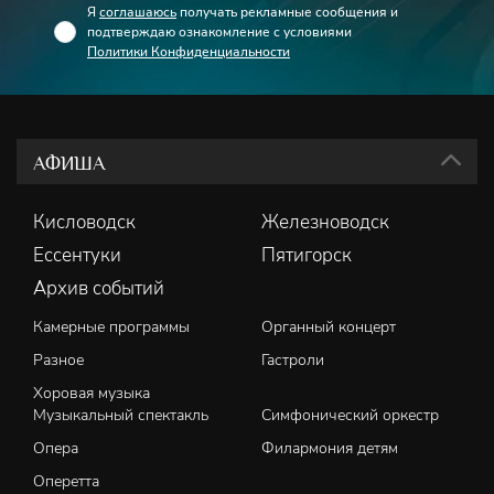
Я
соглашаюсь
получать рекламные сообщения и
подтверждаю ознакомление с условиями
Политики Конфиденциальности
АФИША
Кисловодск
Железноводск
Ессентуки
Пятигорск
Архив событий
Камерные программы
Органный концерт
Разное
Гастроли
Хоровая музыка
Музыкальный спектакль
Симфонический оркестр
Опера
Филармония детям
Оперетта