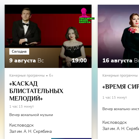
Сегодня
9 августа
Вс
19:00
16 августа
В
Камерные программы
6+
Камерные программы
«КАСКАД
«ВРЕМЯ СИ
БЛИСТАТЕЛЬНЫХ
МЕЛОДИЙ»
1 час 15 минут
1 час 15 минут
Вечер вокально-инс
Вечер вокальной музыки
Кисловодск
Кисловодск
Зал им. А. Н. Скря
Зал им. А. Н. Скрябина