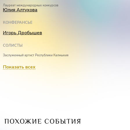
Лауреат международных конкурсов
Юлия Алтухова
КОНФЕРАНСЬЕ
Игорь Дробышев
СОЛИСТЫ
Заслуженный артист Республики Калмыкия
Михаил Ходжигиров
Показать всех
Дипломант международных конкурсов
Элеонора Кипренская
ПОХОЖИЕ СОБЫТИЯ