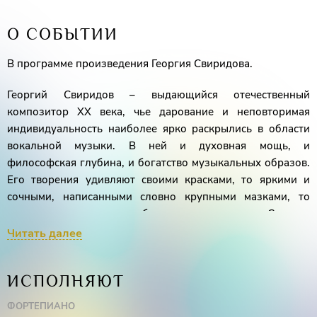
О СОБЫТИИ
В программе произведения Георгия Свиридова.
Георгий Свиридов – выдающийся отечественный
композитор XX века, чье дарование и неповторимая
индивидуальность наиболее ярко раскрылись в области
вокальной музыки. В ней и духовная мощь, и
философская глубина, и богатство музыкальных образов.
Его творения удивляют своими красками, то яркими и
сочными, написанными словно крупными мазками, то
нежными, невесомыми, будто акварельными. Столько
нюансов, смыслов, контрастов, столько нового и столько
Читать далее
родного! Невероятно красивая, истинно русская музыка
ждет Вас в концертной программе «Певец земли родной».
ИСПОЛНЯЮТ
ФОРТЕПИАНО