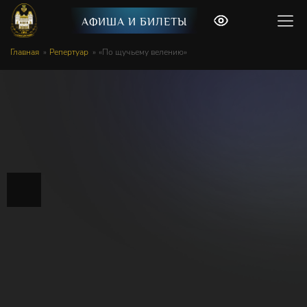
АФИША И БИЛЕТЫ
Главная
Репертуар
«По щучьему велению»