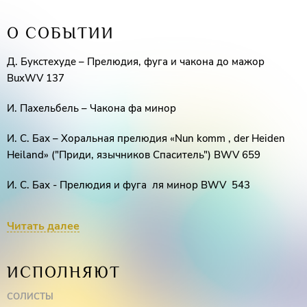
О СОБЫТИИ
Д. Букстехуде – Прелюдия, фуга и чакона до мажор
BuxWV 137
И. Пахельбель – Чакона фа минор
И. С. Бах – Хоральная прелюдия «Nun komm , der Heiden
Heiland» ("Приди, язычников Спаситель") BWV 659
И. С. Бах - Прелюдия и фуга ля минор BWV 543
С. Франк – Андантино соль минор
Читать далее
Д. Джонсон – Мелодия для трубы ре мажор
ИСПОЛНЯЮТ
Т. Альбинони – Р. Джадзотто – Адажио (транскрипция для
органа С. Бережной)
СОЛИСТЫ