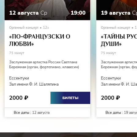
12 августа
Ср
19:00
19 августа
С
Органный концерт
12+
Органный концерт
1
«ПО-ФРАНЦУЗСКИ О
«ТАЙНЫ РУ
ЛЮБВИ»
ДУШИ»
75 минут
75 минут
Заслуженная артистка России Светлана
Заслуженная артистк
Бережная (орган, фортепиано, клавесин)
Бережная (орган, фо
Ессентуки
Ессентуки
Зал имени Ф. И. Шаляпина
Зал имени Ф. И. Ш
2000
2000
₽
₽
БИЛЕТЫ
Все даты :
12 августа
Все даты :
19 авгу