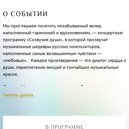
О СОБЫТИИ
Мы приглашаем посетить незабываемый вечер,
наполненный гармонией и вдохновением, — концертную
программу «Созвучия души», в которой прозвучат
музыкальные шедевры русских композиторов,
наполненные самым возвышенным чувством —
«любовью». Каждое произведение — это диалог сердца и
души, переплетение эмоций и тончайших музыкальных
красок.
Лауреат Международных конкурсов
Ольга
Захарьева
(меццо-сопрано)
Читать далее
Лауреат Международных конкурсов
Майя
Иванова
(флейта)
Маргарита Бекетова
(фортепиано)
В ПРОГРАММЕ