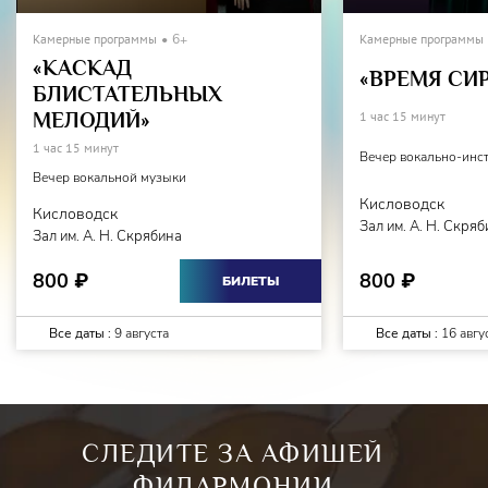
Камерные программы
6+
Камерные программы
«КАСКАД
«ВРЕМЯ СИ
БЛИСТАТЕЛЬНЫХ
МЕЛОДИЙ»
1 час 15 минут
1 час 15 минут
Вечер вокально-инс
Вечер вокальной музыки
Кисловодск
Кисловодск
Зал им. А. Н. Скря
Зал им. А. Н. Скрябина
800
800
₽
₽
БИЛЕТЫ
Все даты :
9 августа
Все даты :
16 авгу
СЛЕДИТЕ ЗА АФИШЕЙ
ФИЛАРМОНИИ