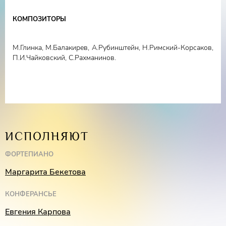
Конферансье –
Евгения Карпова
КОМПОЗИТОРЫ
М.Глинка, М.Балакирев, А.Рубинштейн, Н.Римский-Корсаков,
П.И.Чайковский, С.Рахманинов.
ИСПОЛНЯЮТ
ФОРТЕПИАНО
Маргарита Бекетова
КОНФЕРАНСЬЕ
Евгения Карпова