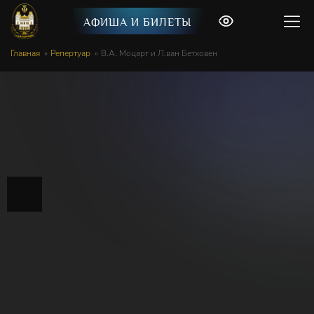
АФИША И БИЛЕТЫ
Главная
Репертуар
В.А. Моцарт и Л.ван Бетховен