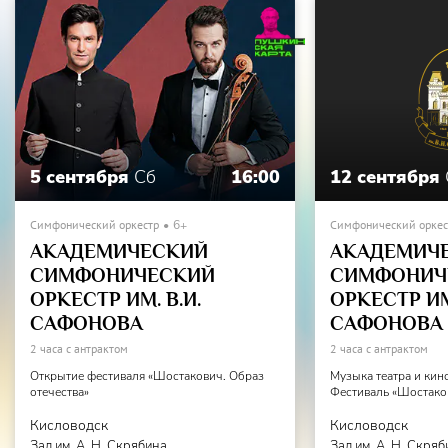
5 сентября
Сб
16:00
12 сентября
Симфонический оркестр
6+
Симфонический оркес
АКАДЕМИЧЕСКИЙ
АКАДЕМИЧ
СИМФОНИЧЕСКИЙ
СИМФОНИЧ
ОРКЕСТР ИМ. В.И.
ОРКЕСТР ИМ.
САФОНОВА
САФОНОВА
2 часа с антрактом
2 часа с антрактом
Открытие фестиваля «Шостакович. Образ
Музыка театра и кин
отечества»
Фестиваль «Шостаков
Кисловодск
Кисловодск
Зал им. А. Н. Скрябина
Зал им. А. Н. Скря