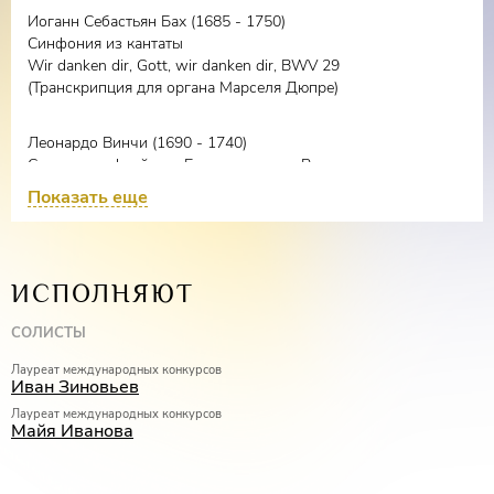
Иоганн Себастьян Бах (1685 - 1750)
Синфония из кантаты
Wir danken dir, Gott, wir danken dir, BWV 29
(Транскрипция для органа Марселя Дюпре)
Леонардо Винчи (1690 - 1740)
Соната для флейты и Бассо континуо Ре мажор
Adagio, Allegro, Largo, Pastorella, Presto
Показать еще
Иоганн Себастьян Бах (1685 - 1750)
Токката и фуга ре минор, BWV 565
ИСПОЛНЯЮТ
Кристоф Виллибальд Глюк (1714 - 1787)
СОЛИСТЫ
«Танец блаженных духов» (Мелодия) из оперы «Орфей и
Эвридика»
Лауреат международных конкурсов
Иван Зиновьев
Лауреат международных конкурсов
II отделение:
Майя Иванова
Валерий кикта (1941)