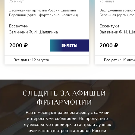
75 минут
75 минут
Заслуженная артистка России Светлана
Заслуженная артистк
Бережная (орган, фортепиано, клавесин)
Бережная (орган, фо
Ессентуки
Ессентуки
Зал имени Ф. И. Шаляпина
Зал имени Ф. И. Ш
2000
2000
₽
₽
БИЛЕТЫ
Все даты :
12 августа
Все даты :
19 авгу
СЛЕДИТЕ ЗА АФИШЕЙ
ФИЛАРМОНИИ
Раз в месяц отправляем афишу с самыми
интересными событиями. Не пропустите
музыкальные премьеры и гастроли лучших
музыкантов,театров и артистов России.