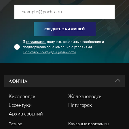
СЛЕДИТЬ ЗА АФИШЕЙ
Я
соглашаюсь
получать рекламные сообщения и
подтверждаю ознакомление с условиями
Политики Конфиденциальности
АФИША
Кисловодск
Железноводск
Ессентуки
Пятигорск
Архив событий
Разное
Камерные программы